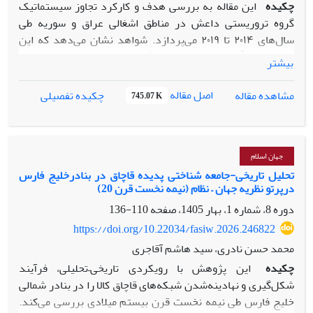
چکیده
این مقاله به بررسی هدف و کارکرد تجاوز سیستماتیک
گروه تروریستی داعش در مناطق اشغالی عراق و سوریه طی
سال‌های ۲۰۱۴ تا ۲۰۱۹ می‌پردازد. شواهد نشان می‌دهد که این
جنایات صرفاً نتیجه هرج‌ومرج جنگی یا اقدامات فردی نبود، بلکه
بیشتر
بخشی از یک سیاست سازمان‌یافته برای ایجاد رعب و وحشت،
تغییر ترکیب جمعیتی، پاداش‌دهی به نیروهای داعش، و تحقیر
اصل مقاله
مشاهده مقاله
چکیده تفصیلی
745.07 K
اقلیت‌های مذهبی و قومی بود. مسئله اصلی این بود که جنایات
جنسی داعش صرفاً اقدامات فردی یا محصول جانبی جنگ نبودند،
بلکه بخشی از یک استراتژی سازمان‌یافته به شمار می‌رفتند.
سؤال اصلی مقاله این است که هدف داعش از تجاوز به زنان در
جهان اسلام
مناطق تحت کنترلش چه بوده و چگونه این اقدام در استراتژی کلی
تحلیل تاریخی-جامعه شناختی پدیده قاچاق در بنادرخلیج فارس
درپرتو نظریه جهان – نظام (نیمه نخست قرن 20)
این گروه جای می‌گرفت؟ روش تحقیق این مقاله از نوع تبیینی بوده
و داده‌ها از طریق مطالعه اسنادی، بررسی گزارش‌های سازمان ملل
دوره 8، شماره 1، بهار 1405، صفحه
110-136
و سازمان‌های حقوق بشری و سایر مقالات جمع‌آوری شده‌اند. یافته
https://doi.org/10.22034/fasiw.2026.246822
های تحقیق تحقیق نشان می‌دهند که خشونت جنسی در استراتژی
محمد حسن نادری، سید هاشم آقاجری
داعش، با پشتوانه فتاوای مذهبی و سازماندهی بازارهای
چکیده
این پژوهش با رویکردی تاریخی–تحلیلی، فرآیند
برده‌داری، کارکردی فراتر از یک جنایت معمولی داشت. این
شکل‌گیری و نهادینه‌شدن شبکه‌های قاچاق کالا را در بنادر شمالی
اقدامات به عنوان یک ابزار ایدئولوژیک قوی، به صورت همزمان
خلیج فارس طی نیمه نخست قرن بیستم میلادی بررسی می‌کند.
برای ایجاد وحشت، تغییر بافت جمعیتی، تأمین پاداش برای نیروها