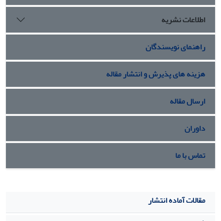
اینترنتی و مقالات منتشر شده و با استفاده از روش پژوهشی
اطلاعات نشریه
توصیفی ـ تحلیلی و گاه تحلیل محتوایی در چارچوب نظریه رئالیسم
نئوکلاسیک دوره‌های چهارگانه رفتار عربستان سعودی طی سه
دهه اخیر در قبال برنامه هسته‌ای جمهوری اسلامی ایران مورد
راهنمای نویسندگان
بررسی قرار بگیرد.
هزینه های پذیرش و انتشار مقاله
ارسال مقاله
داوران
تماس با ما
مقالات آماده انتشار