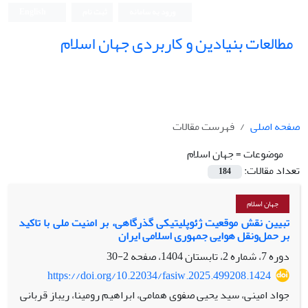
ورود به سامانه
ثبت نام
English
مطالعات بنیادین و کاربردی جهان اسلام
صفحه اصلی
فهرست مقالات
موضوعات =
جهان اسلام
تعداد مقالات:
184
جهان اسلام
تبیین نقش موقعیت ژئوپلیتیکی گذرگاهی، بر امنیت ملی با تاکید
بر حمل‌ونقل هوایی جمهوری اسلامی ایران
دوره 7، شماره 2، تابستان 1404، صفحه
2-30
https://doi.org/10.22034/fasiw.2025.499208.1424
جواد امینی، سید یحیی صفوی همامی، ابراهیم رومینا، ریباز قربانی