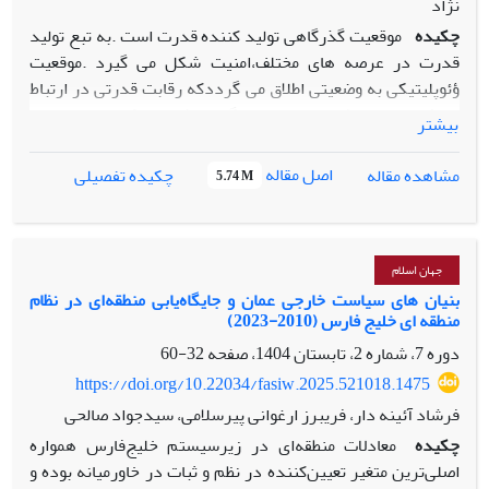
نژاد
چکیده
موقعیت گذرگاهی تولید کننده قدرت است .به تبع تولید
قدرت در عرصه های مختلف،امنیت شکل می گیرد .موقعیت
ؤئوپلیتیکی به وضعیتی اطلاق می گرددکه رقابت قدرتی در ارتباط
با فضای جغرافیایی بین بازیگران ژئوپلیتیکی در جریان
بیشتر
باشدچنانچه بازیگران ژئوپلیتیکی در رقابت با یکدیگر بتوانند
مزیت مورد نظر خود را جذب نمایند از برتری ژئوپلیتیکی نسبت به
اصل مقاله
مشاهده مقاله
چکیده تفصیلی
5.74 M
دیگر بازیگران برخوردار شده و بر امنیت ملی خود خواهند افزود.
در این پؤوهش به نقش موقعیت ژئوپلیتیکی ایران از نوع
گذرگاهی در ارتباط با خطوط هوایی پرداخته است. موقعیت
جغرافیایی ایران می تواند به عنوان کوریدورهای هوایی جهانی
جهان اسلام
نقش افرینی نماید ولی تاکنون این مزیت فراوری نشده و رقبای
بنیان‌ های سیاست خارجی عمان و جایگاه‌یابی منطقه‌ای در نظام
منطقه‌ ای خلیج فارس (2010-2023)
منطقه ای ان را نصیب خود کرده اند . پژوهش حاضر با موقعیت
کنونی حمل و نقل هوایی و کوریدورهای فعال، به ظرفیت های
دوره 7، شماره 2، تابستان 1404، صفحه
32-60
کنونی سرزمین ایران پرداخته است. در این مقاله روش تحقیق
https://doi.org/10.22034/fasiw.2025.521018.1475
داده ها توصیفی تحلیلی است و شیوه گرداوری داده ها اسنادی
فرشاد آئینه دار، فریبرز ارغوانی پیرسلامی، سیدجواد صالحی
کتابخانه ای است. نتایج تحقیق نشان می دهد که موقعیت
چکیده
معادلات منطقه‌ای در زیرسیستم خلیج‌فارس همواره
ژئوپلیتیکی ایران تا کنون نتوانسته است موجب تولید قدرت وبه
اصلی‌ترین متغیر تعیین‌کننده در نظم و ثبات در خاورمیانه بوده و
تبع ان امنیت ملی گردد. چنانچه این موقعیت با توجه به ظرفیت