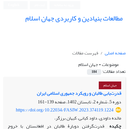
ورود به سامانه
ثبت نام
English
مطالعات بنیادین و کاربردی جهان اسلام
صفحه اصلی
فهرست مقالات
موضوعات =
جهان اسلام
تعداد مقالات:
184
جهان اسلام
قدرت‌یابی طالبان و رویکرد جمهوری اسلامی ایران
دوره 5، شماره 2، تابستان 1402، صفحه
139-161
https://doi.org/10.22034/FASIW.2023.374119.1224
مائده داودی، داود کیانی، کیهان برزگر،
چکیده
قدرت‌گرفتن دوبارۀ طالبان در افغانستان با خروج