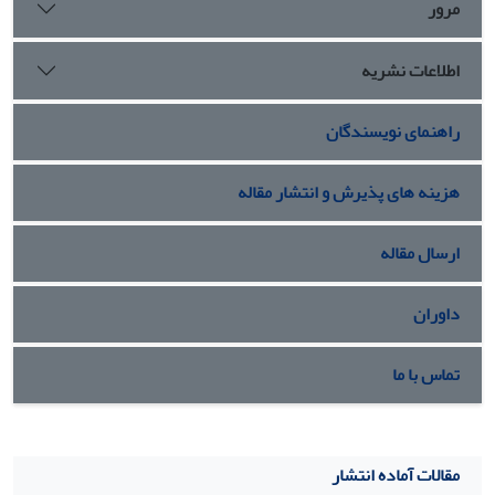
مرور
ژئواکونومیک شاخ آفریقا، و موضوع حوزۀ نفوذ و قلمروسازی
دانست.
اطلاعات نشریه
راهنمای نویسندگان
هزینه های پذیرش و انتشار مقاله
ارسال مقاله
داوران
تماس با ما
مقالات آماده انتشار