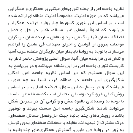
نظریه جامعه امن از جمله تئوری‌های مبتنی بر همکاری و همگرایی
می‌باشد که در حوزه امنیت، مخصوصاً امنیت منطقه‌ای ارائه شده
است. بر اساس این تئوری کشورها چنان وارد فرآیند همگرایی
می‌شوند که اصولاً راه‌های غیر مسالمت‌آمیز در حل و فصل
اختلافات میان آنها رنگ می بازد و تعامل سازنده میان بازیگران
موجبات پیروی از قوانین و اجرای تعهدات فی مابین را فراهم
می‌سازد. با توجه به روابط ناپایدار میان بازیگران منطقه غرب آسیا
و تنش‌های فزاینده میان آنها، سوال اصلی پژوهش حاضر ناظر به
کاربست تئوری جامعه امن در این منطقه می‌باشد و در پی پاسخ به
این سوال هستیم که «بر اساس نظریه جامعه امن، امکان
شکل‌گیری این جامعه در منطقه غرب آسیا به چه صورت
می‌باشد؟» و در پاسخ به این سوال، فرضیه اصلی نیز بر اساس
روش کیفی یا رویکرد توصیفی-تحلیلی است که «منطقه غرب آسیا،
با توجه به زمینه‌های بالقوه‌ تنش و واگرایی آن در بهترین شکل
می‌تواند شاهد شکل‌گیری جامعه امن سست پیوند و نوظهور
‌باشد». رویکردهای چند جانبه جهت حل‌وفصل مسائل منطقه‌‌ای،
درک مشترک از تهدیدات، مقابله با معضلات منطقه‌ای بدون توسل
به ‌زور در روابط فی مابین، گسترش همکاری‌های چندجانبه با