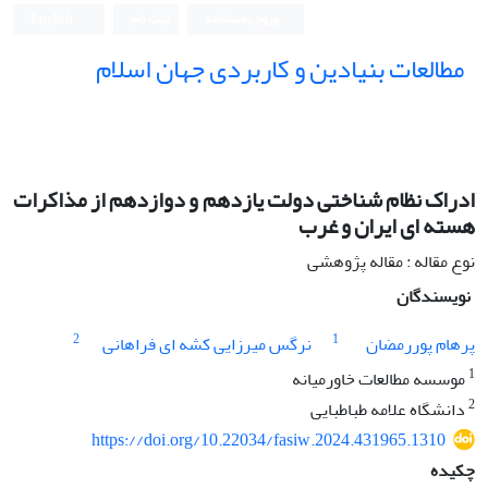
ورود به سامانه
ثبت نام
English
مطالعات بنیادین و کاربردی جهان اسلام
ادراک نظام شناختی دولت یازدهم و دوازدهم از مذاکرات
هسته ای ایران و غرب
نوع مقاله : مقاله پژوهشی
نویسندگان
2
1
پرهام پوررمضان
نرگس میرزایی کشه ای فراهانی
1
موسسه مطالعات خاورمیانه
2
دانشگاه علامه طباطبایی
https://doi.org/10.22034/fasiw.2024.431965.1310
چکیده