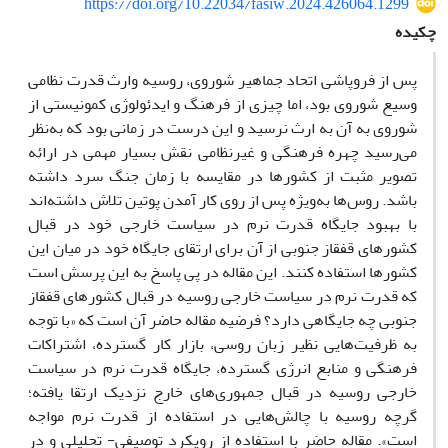
https://doi.org/10.22034/fasiw.2024.426064.1299
چکیده
پس از فروپاشی اتحاد جماهیر شوروی، روسیه وارث قدرت نظامی
وسیع شوروی بود، اما چیزی از فرهنگ و ایدئولوژی کمونیستی از
شوروی به آن به ارث نرسید و این درست در زمانی بود که به‌نظر
می‎‌رسید چهره فرهنگی و غیرنظامی نقش بسیار مهمی در ارائه
تصویر مثبت از کشورها در مقایسه با زمان جنگ سرد داشته
باشد. روس‌ها به‌ویژه پس از روی کار آمدن پوتین تلاش داشته‌اند
با بهبود جایگاه قدرت نرم در سیاست خارجی خود در قبال
کشورهای قفقاز جنوبی از آن برای ارتقای جایگاه خود در میان این
کشورها استفاده کنند. این مقاله در پی پاسخ به این پرسش است
که قدرت نرم در سیاست خارجی روسیه در قبال کشورهای قفقاز
جنوبی چه جایگاهی دارد؟ فرضیه‌ مقاله حاضر آن است که «با توجه
به ظرفیت‌هایی نظیر زبان روسی، بازار کار گسترده، اشتراکات
فرهنگی و منابع انرژی گسترده، جایگاه قدرت نرم در سیاست
خارجی روسیه در قبال جمهوری‌های خارج نزدیک ارتقا یافته؛
گرچه روسیه با چالش‌هایی در استفاده از قدرت نرم مواجه
است». مقاله حاضر با استفاده از رویکرد توصیفی- تحلیلی و در