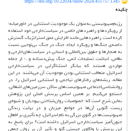
https://doi.org/10.22034/fasiw.2024.451757.1345
چکیده
رژیم‌صهیونیستی به‌عنوان یک موجودیت استثنایی در خاورمیانه؛
از رویکردها و راهبردهای خاصی در سیاست‌خارجی خود استفاده
کرده است. راهبردهایی مانند افزایش عمق استراتژیک، گسترش
دامنه‌ی جنگ‌ها و رویکرد ایجاد جنگ در جنگ، بی‌توجهی نسبت
به هنجارها و حقوق بین‌المللی و انسانی در سیاست‌های‌خارجی و
نظامی، انباشت تسلیحات اتمی، جنگ پیش‌دستانه و...؛ از جمله
مواردی هستند که بیانگر استثناگرایی در سیاست‌خارجی
اسرائیل، متعاقب استثنایی بودن موجودیت آن می‌باشند. در این
مقاله، ریشه‌های رفتارهای تهاجمی و استثنایی اسرائیل را، در
روانشناسی‌اجتماعی صهیونیست‌های ساکن سرزمین‌های اشغالی،
جستجو می‌کنیم. بر همین اساس پرسش اصلی این پژوهش
به‌این شرح است که: خصوصیات روان‌شناختی یهودیان و شیوه‌ی
زیست گتویی آن‌ها در جوامع میزبان و در نهایت زندگی
صهیونیست‌ها در گتوی بزرگی به نام اسرائیل، چه تأثیری بر افعال
جنون‌آمیز سیاست‌خارجی اسرائیل داشته است؟ برای پاسخ به
این پرسش با واکاوی چیستی گتو و تأثیر آن بر روان جمعی