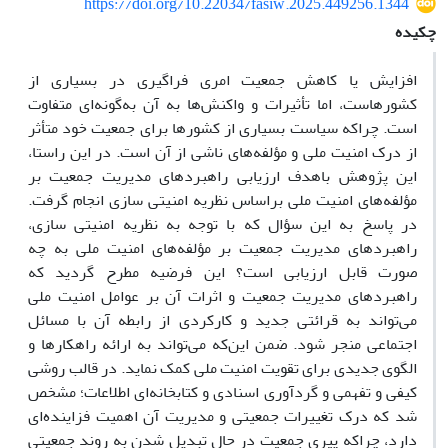
https://doi.org/10.22034/fasiw.2025.449256.1344
چکیده
افزایش یا کاهش جمعیت امری فراگیری در بسیاری از
کشورهاست، اما تأثیرات و واکنش‌ها به آن به‌گونه‌ای متفاوت
است. چراکه سیاست بسیاری از کشورها برای جمعیت خود متأثر
از درک امنیت ملی و مؤلفه‌های ناشی از آن است. در این راستا،
این پژوهش باهدف ارزیابی راهبردهای مدیریت جمعیت بر
مؤلفه‌های امنیت ملی براساس نظریه امنیتی سازی انجام گرفت.
در پاسخ به این سؤال که با توجه به نظریه امنیتی سازی،
راهبردهای مدیریت جمعیت بر مؤلفه‌های امنیت ملی به چه
صورت قابل ارزیابی است؟ این فرضیه مطرح گردید که
راهبردهای مدیریت جمعیت و اثرات آن بر عوامل امنیت ملی
می‌تواند به قرائتی جدید و کارکردی از رابطه آن با مسائل
اجتماعی منجر شود. ضمن این‌که می‌تواند به ارائه راهکارها و
الگوی جدیدی برای تقویت امنیت ملی کمک نماید. در قالب روشی
کیفی و تفهمی و گردآوری اسنادی و کتابخانه‌ای اطلاعات؛ مشخص
شد که درک تغییرات جمعیتی و مدیریت آن اهمیت فزاینده‌ای
دارد، چراکه پیری جمعیت در حال تبدیل شدن به روند جمعیتی