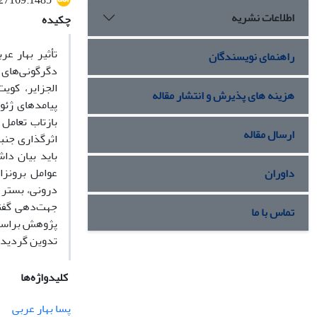
527169.1485
اطلاعات نشریه
چکیده
تأثیر بهار ع
راهنمای نویسندگان
دگرگونی‌های 
الجزایر، کوی
هزینه های پذیرش و انتشار مقاله
پیامدهای ژئو
بازتاب تعامل
ارسال مقاله
اثرگذاری جنب
باید بیان دا
عوامل برونزا
داوران
درونی، بستر 
جهت‌دهی گفتما
تماس با ما
پژوهش براساس
تدوین گردیده
کلیدواژه‌ها
پسا بهار عربی