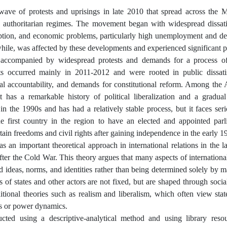
ve of protests and uprisings in late 2010 that spread across the 
g authoritarian regimes. The movement began with widespread dissati
ruption, and economic problems, particularly high unemployment and de
ile, was affected by these developments and experienced significant po
 accompanied by widespread protests and demands for a process o
 occurred mainly in 2011-2012 and were rooted in public dissatis
ical accountability, and demands for constitutional reform. Among the 
 has a remarkable history of political liberalization and a gradual 
 the 1990s and has had a relatively stable process, but it faces seri
e first country in the region to have an elected and appointed par
rtain freedoms and civil rights after gaining independence in the early 1
s an important theoretical approach in international relations in the 
after the Cold War. This theory argues that many aspects of international
 ideas, norms, and identities rather than being determined solely by ma
ts of states and other actors are not fixed, but are shaped through social
itional theories such as realism and liberalism, which often view sta
ts or power dynamics.
ted using a descriptive-analytical method and using library resour