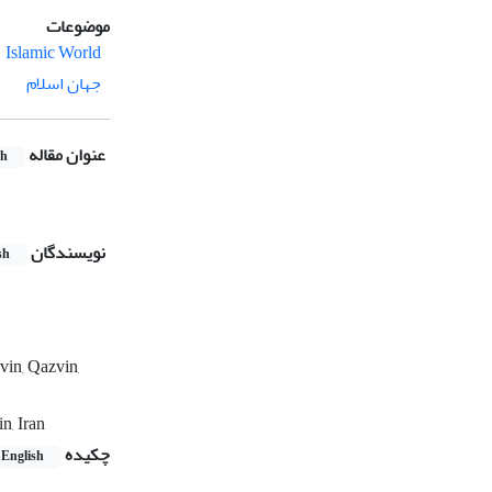
موضوعات
Islamic World
جهان اسلام
عنوان مقاله
sh
نویسندگان
sh
vin, Qazvin,
n, Iran
چکیده
English