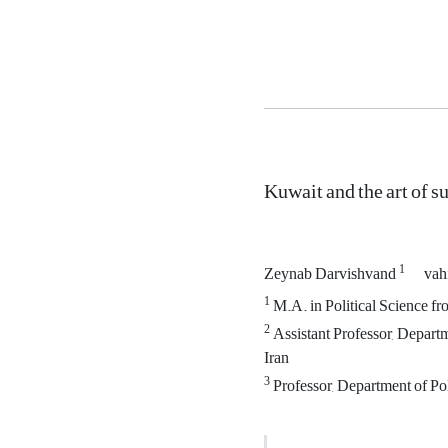
Kuwait and the art of su
1
Zeynab Darvishvand
vah
1
M.A. in Political Science f
2
Assistant Professor, Departm
Iran
3
Professor, Department of Pol