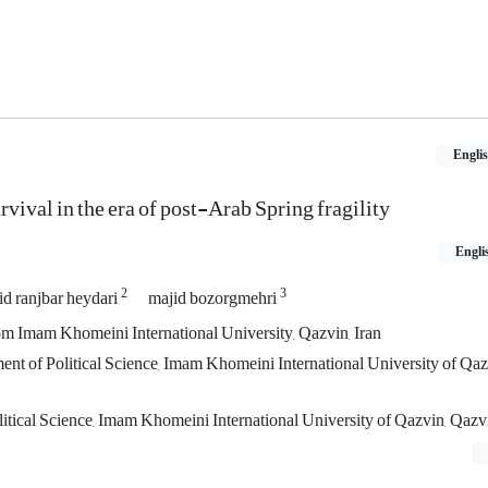
Engli
rvival in the era of post-Arab Spring fragility
Engli
2
3
id ranjbar heydari
majid bozorgmehri
rom Imam Khomeini International University, Qazvin, Iran
ent of Political Science, Imam Khomeini International University of Qaz
itical Science, Imam Khomeini International University of Qazvin, Qazvi