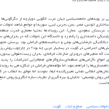
10.22034/fasiw.2025.
ربی بر پویه‌های جامعه‌سیاسی جهان عرب، الگویی دوپارچه از دگرگونی‌ها 
ساختاری (تونس، مصر، یمن، بحرین، لیبی، سوریه) و جوامع شاهد تحولات مح
ت، عربستان سعودی، عمان). این رویدادها نه‌تنها معماری قدرت منطقه
پلیتیکیِ دامنه‌داری را رقم زد و خاستگاه این تحولات که در بحران‌های
 دیالکتیکی نارضایتی‌های بومی و دینامیسم‌های فراملی بود. پرسش مح
ش‌های اعتراضی در کویت در پسابهار عربی چه بود؟ در چارچوب روش پژو
شت که متغیرهای درونزای منازعات فرقه‌ای، بحران زیست‌حقوقی بیدون‌ه
ی امواج ناآرامی‌های منطقه‌ای،سازوکارهای هم‌افزایی اعتراضات را پدید
ناهمسازی‌ها را فراهم نمود، اما مؤلفه‌های فراملی در شکل‌دهی به رون
ن‌های انقلابی نقشی تعیین‌کننده ایفاء نمودند اما موفق به انقلاب در 
 روش توصیفی- تحلیلی و بهره گیری از نظریات سازه انگاری و روش جمع آ
 است.
تحولات سیاسی
صلح و ثبات
کویت