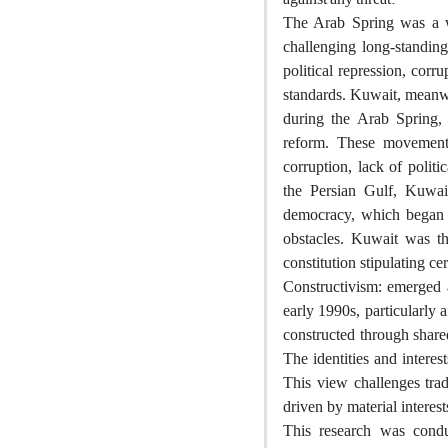
The Arab Spring was a wa
challenging long-standin
political repression, cor
standards. Kuwait, meanwh
during the Arab Spring,
reform. These movements
corruption, lack of polit
the Persian Gulf, Kuwait
democracy, which began in
obstacles. Kuwait was th
constitution stipulating ce
Constructivism: emerged a
early 1990s, particularly 
constructed through shared
The identities and interes
This view challenges trad
driven by material interes
This research was conduc