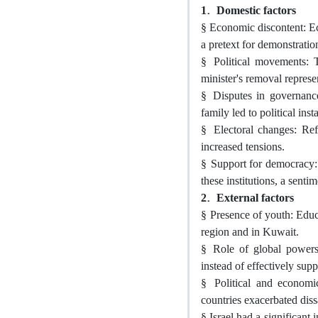
1.
Domestic factors
§
Economic discontent: E
a pretext for demonstratio
§
Political movements: T
minister's removal repres
§
Disputes in governance
family led to political insta
§
Electoral changes: Ref
increased tensions.
§
Support for democracy: 
these institutions, a senti
2.
External factors
§
Presence of youth: Educa
region and in Kuwait.
§
Role of global powers:
instead of effectively sup
§
Political and economi
countries exacerbated dissa
§
Israel had a significant