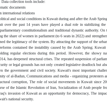
Data collection tools include
:
lomatic documents
n international relations
litical and social conditions in Kuwait during and after the Arab Spring
it over the past 14 years have played a dual role in stabilizing the 
parliamentary constitutionalism and traditional dynastic authority. On
ng the share of women in parliament (to 6 seats in 2022) and strengthe
ened the legitimacy of the system. By attracting the support of the urba
 reforms contained the instability caused by the Arab Spring; Kuwait
olding regular elections during this period. However, the showy n
2014, has deepened structural crises. The repeated suspension of parlia
rity or legal grounds has not only created legislative deadlock but al
en the government and civil society.
Kuwait's most important challen
ty of al-Badun, Communications and media - organizing protesters 
uctural corruption, The role of social movements in Kuwait since 20
urse of the Islamic Revolution of Iran, Socialization of Arab people f
Iraq's invasion of Kuwait as an opportunity for democracy, The impac
it's national security.