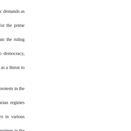
ic demands as
for the prime
in the ruling
to democracy,
as a threat to
rotests in the
arian regimes
es in various
regimes in the