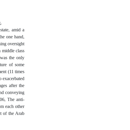
.
state, amid a
 the one hand,
ning oversight
n middle class
 was the only
ature of some
ment (11 times
so exacerbated
ges after the
and conveying
06, The anti-
rom each other
t of the Arab