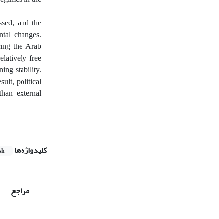
ssed, and the
ntal changes.
ring the Arab
latively free
ing stability.
ult, political
than external
کلیدواژه‌ها
sh
مراجع