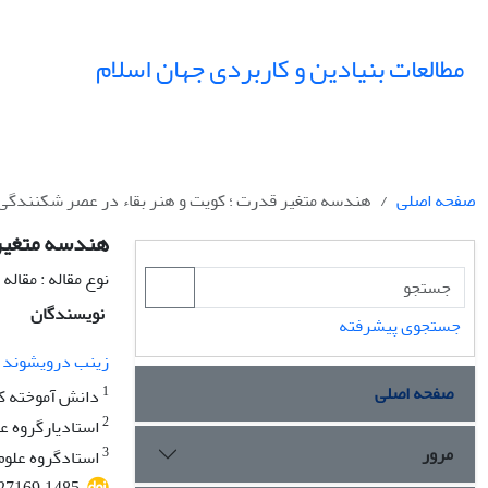
مطالعات بنیادین و کاربردی جهان اسلام
صفحه اصلی
هندسه متغیر قدرت ؛ کویت و هنر بقاء در عصر شکنندگی 
هندسه متغیر 
نوع مقاله : مقال
نویسندگان
جستجوی پیشرفته
زینب درویشوند
صفحه اصلی
1
دانش آموخته کا
2
استادیارگروه عل
مرور
3
استادگروه علوم 