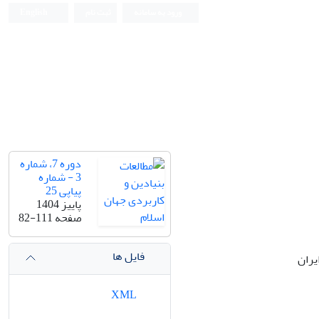
ورود به سامانه
ثبت نام
English
دوره 7، شماره
3 - شماره
پیاپی 25
پاییز 1404
صفحه
82-111
فایل ها
یران
XML