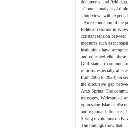
documents, and field data.
-
Content analysis of dip
-
Interviews with experts i
-
An examination of the po
Political reforms in Kuwa
constant tension between 
measures such as increasi
institutions have strength
and educated elite, these
Gulf state to continue h
reforms, especially after 
from 2006 to 2023) on secu
the discursive gap betwe
Arab Spring: The communi
messages, Widespread str
oppression Islamist disco
and regional influences, 
Spring revolutions on Kuwa
The findings show that
: