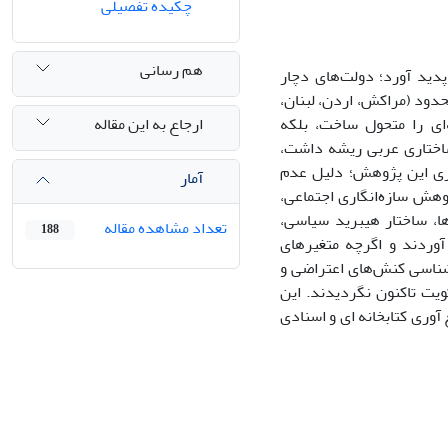
چکیده تفصیلی
هم رسانی
پدید آورد؛ دولت‌های دچار
دود (مراکش، اردن، لبنان،
ارجاع به این مقاله
‌ای را متحول ساخت، بلکه
 ساختاری عربی ریشه داشت،
وری این پژوهش؛ دلیل عدم
آمار
هش سازه‌انگاری اجتماعی،
ا، ساختار هیبرید سیاسی،
تعداد مشاهده مقاله
188
 آوردند و اگرچه متغیرهای
دشناسی کنش‌های اعتراضی و
کویت تاکنون نگردیدند. این
وری کتابخانه ای و اسنادی