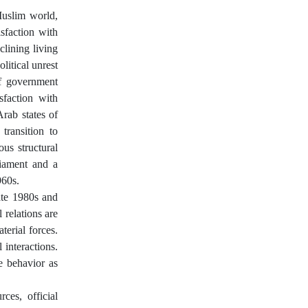
Muslim world,
sfaction with
clining living
litical unrest
f government
faction with
Arab states of
transition to
ous structural
liament and a
960s.
late 1980s and
 relations are
terial forces.
 interactions.
te behavior as
ces, official