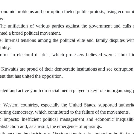
conomic problems and corruption fueled public protests, using econom
ns.
he unification of various parties against the government and calls 
ented a broad political movement.
: Internal tensions among the political elite and family disputes with
bility.
orms in electoral districts, which protesters believed were a threat 
Kuwaitis are proud of their democratic institutions and see corruption 
ment that has united the opposition.
ted and active youth on social media played a key role in organizing p
 Western countries, especially the United States, supported authorit
porting democracy, which contributed to the failure of the movements.
c impacts: Inefficient political management and economic inequaliti
tisfaction and, as a result, the emergence of uprisings.
 influence on the decisions of Western countries to support authoritarian 