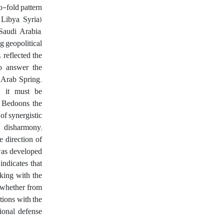
o-fold pattern
 Libya, Syria)
Saudi Arabia,
g geopolitical
 reflected the
to answer the
 Arab Spring.
m, it must be
e Bedoons, the
of synergistic
r disharmony;
e direction of
 was developed
indicates that
king with the
, whether from
ations with the
ional defense