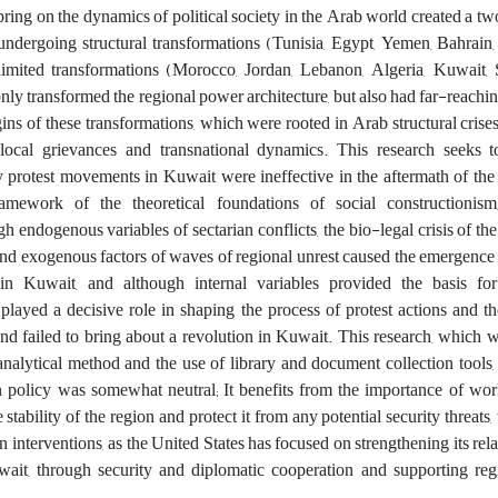
ring on the dynamics of political society in the Arab world created a tw
 undergoing structural transformations (Tunisia, Egypt, Yemen, Bahrain,
limited transformations (Morocco, Jordan, Lebanon, Algeria, Kuwait, 
ly transformed the regional power architecture, but also had far-reachin
ins of these transformations, which were rooted in Arab structural crises,
of local grievances and transnational dynamics. This research seeks 
 protest movements in Kuwait were ineffective in the aftermath of the
ramework of the theoretical foundations of social constructionis
 endogenous variables of sectarian conflicts, the bio-legal crisis of th
, and exogenous factors of waves of regional unrest caused the emergence 
in Kuwait, and although internal variables provided the basis fo
layed a decisive role in shaping the process of protest actions and th
and failed to bring about a revolution in Kuwait. This research, which
nalytical method and the use of library and document collection tools, 
 policy was somewhat neutral; It benefits from the importance of wor
 stability of the region and protect it from any potential security threats
gn interventions, as the United States has focused on strengthening its rel
wait, through security and diplomatic cooperation and supporting reg