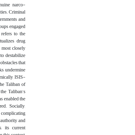
enuine narco-
ities. Criminal
overnments and
groups engaged
 refers to the
tualizes drug
n most closely
to destabilize
 obstacles that
acks undermine
mically, ISIS-
the Taliban of
 the Taliban’s
as enabled the
red. Socially,
 complicating
 authority and
, its current
n this context,