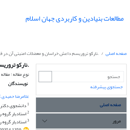
مطالعات بنیادین و کاربردی جهان اسلام
صفحه اصلی
.نارکو تروریسم داعش خراسان و معضلات امنیتی آن در قب
.نارکو تروری
نوع مقاله : مقال
نویسندگان
جستجوی پیشرفته
غلامرضا حمیدی ک
صفحه اصلی
1
دانشجوی دکتری،
2
استادیار گروه ر
مرور
3
استادیار گروه ر