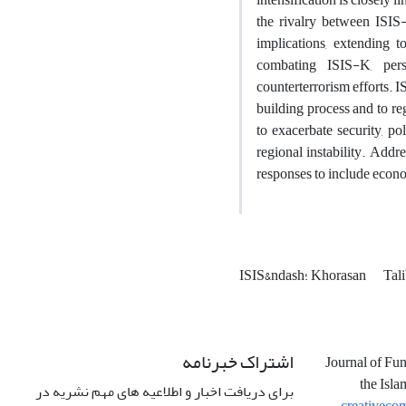
the rivalry between ISIS-
implications, extending t
combating ISIS-K, persi
counterterrorism efforts. I
building process and to re
to exacerbate security, po
regional instability. Addr
responses to include econo
Tal
ISIS&‌ndash؛ Khorasan
اشتراک خبرنامه
Journal of Fu
the Isla
برای دریافت اخبار و اطلاعیه های مهم نشریه در
creativeco