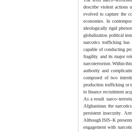
describe violent actions u
evolved to capture the co
economies. In contemporar
ideologically rigid pheno
globalization, political i
narcotics trafficking has
capable of conducting pro
fragility, and its major 
narcoterrorism. Within this
authority and complicati
composed of two interdep
production, trafficking, or
to finance recruitment, acq
As a result, narco-terrori
Afghanistan, the narcotic
persistent insecurity. A
Although ISIS-K presents it
engagement with narcotics