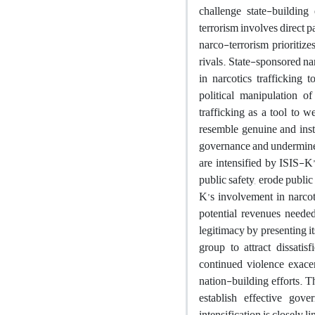
challenge state-building 
terrorism involves direct pa
narco-terrorism prioritize
rivals. State-sponsored n
in narcotics trafficking t
political manipulation of
trafficking as a tool to 
resemble genuine and inst
governance and undermine
are intensified by ISIS-K’
public safety, erode public
K’s involvement in narcoti
potential revenues neede
legitimacy by presenting i
group to attract dissatis
continued violence exacer
nation-building efforts. T
establish effective gov
intensification is closely l