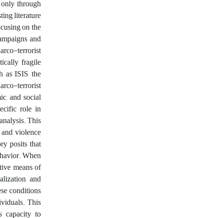
 only through
ting literature
ocusing on the
campaigns and
arco-terrorist
ically fragile
 as ISIS, the
rco-terrorist
ic, and social
cific role in
 analysis.
This
 and violence
ry posits that
behavior. When
ative means of
alization, and
ese conditions
ividuals. This
s capacity to