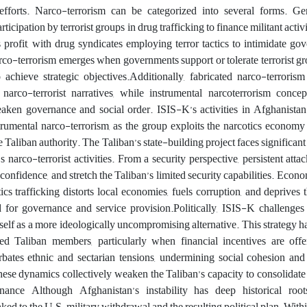
efforts.
Narco-terrorism can be categorized into several forms. G
rticipation by terrorist groups in drug trafficking to finance militant activ
s profit, with drug syndicates employing terror tactics to intimidate g
arco-terrorism emerges when governments support or tolerate terrorist 
o achieve strategic objectives.
Additionally, fabricated narco-terrorism
 narco-terrorist narratives, while instrumental narcoterrorism concep
weaken governance and social order. ISIS-K’s activities in Afghanista
rumental narco-terrorism, as the group exploits the narcotics economy 
 Taliban authority.
The Taliban’s state-building project faces significant
s narco-terrorist activities. From a security perspective, persistent att
 confidence, and stretch the Taliban’s limited security capabilities. Econo
cs trafficking distorts local economies, fuels corruption, and deprives 
d for governance and service provision.
Politically, ISIS-K challenges
tself as a more ideologically uncompromising alternative. This strategy h
fied Taliban members, particularly when financial incentives are offe
bates ethnic and sectarian tensions, undermining social cohesion and
hese dynamics collectively weaken the Taliban’s capacity to consolidate
ernance
Although Afghanistan’s instability has deep historical roots
inked to the U.S. military withdrawal and the resulting political plan. Withi