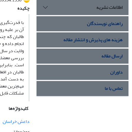
459354.1350
اطلاعات نشریه
چکیده
با قدرت‌گیری
راهنمای نویسندگان
آن بر علیه ر
هزینه های پذیرش و انتشار مقاله
انجام داده و
ارسال مقاله
بررسی معضلات
است. بنابرای
طالبان در اف
داوران
به دست آمده،
مهم‌ترین معضل
تماس با ما
مشکلات قابل 
کلیدواژه‌ها
داعش خراسان