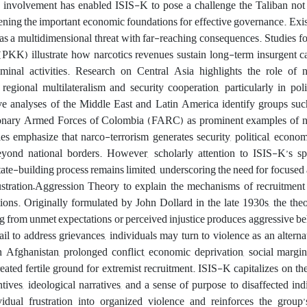
s involvement has enabled ISIS-K to pose a challenge the Taliban not
ening the important economic foundations for effective governance.
Exis
 as a multidimensional threat with far-reaching consequences. Studies f
(PKK) illustrate how narcotics revenues sustain long-term insurgent 
criminal activities. Research on Central Asia highlights the role of n
gional multilateralism and security cooperation, particularly in polit
e analyses of the Middle East and Latin America identify groups such
ionary Armed Forces of Colombia (FARC) as prominent examples of na
es emphasize that narco-terrorism generates security, political, econom
eyond national borders. However, scholarly attention to ISIS-K’s spe
state-building process remains limited, underscoring the need for focused
stration–Aggression Theory to explain the mechanisms of recruitment
ions. Originally formulated by John Dollard in the late 1930s, the theo
sing from unmet expectations or perceived injustice produces aggressive 
ail to address grievances, individuals may turn to violence as an altern
n Afghanistan, prolonged conflict, economic deprivation, social margin
reated fertile ground for extremist recruitment. ISIS-K capitalizes on th
ntives, ideological narratives, and a sense of purpose to disaffected ind
idual frustration into organized violence and reinforces the group’