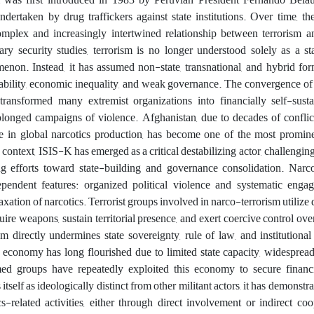
ndertaken by drug traffickers against state institutions. Over time, t
mplex and increasingly intertwined relationship between terrorism and
y security studies, terrorism is no longer understood solely as a sta
menon. Instead, it has assumed non-state, transnational, and hybrid f
nstability, economic inequality, and weak governance.
The convergence of 
 transformed many extremist organizations into financially self-susta
longed campaigns of violence. Afghanistan, due to decades of conflict,
role in global narcotics production, has become one of the most promin
 context, ISIS-K has emerged as a critical destabilizing actor, challenging
ng efforts toward state-building and governance consolidation.
Narco
endent features: organized political violence and systematic enga
 taxation of narcotics. Terrorist groups involved in narco-terrorism utiliz
uire weapons, sustain territorial presence, and exert coercive control ove
sm directly undermines state sovereignty, rule of law, and institutional
s economy has long flourished due to limited state capacity, widesprea
rmed groups have repeatedly exploited this economy to secure financi
self as ideologically distinct from other militant actors, it has demonstr
-related activities, either through direct involvement or indirect co