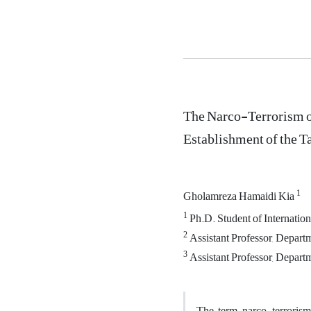
The Narco-Terrorism of
Establishment of the Ta
1
Gholamreza Hamaidi Kia
1
Ph.D. Student of Internation
2
Assistant Professor, Departme
3
Assistant Professor, Departm
The term narco-terrorism