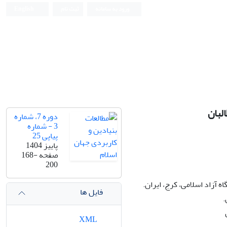
ورود به سامانه
ثبت نام
English
لبان
دوره 7، شماره
3 - شماره
پیاپی 25
پاییز 1404
صفحه
168-
200
آزاد اسلامی، کرج، ایران.
فایل ها
.
XML