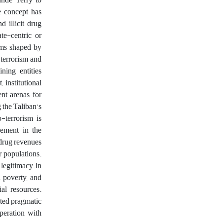
he concept has
 illicit drug
te-centric or
orms shaped by
terrorism and
ining entities
 institutional
ent arenas for
 the Taliban’s
-terrorism is
gement in the
e drug revenues
r populations.
 legitimacy.
In
d poverty, and
al resources.
ated pragmatic
operation with