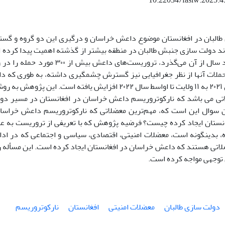
10.22034/fasiw.2025.
 طالبان در افغانستان موضوع داعش خراسان و درگیری این دو گروه و گس
وند دولت سازی جنبش طالبان در منطقه بیشتر از گذشته اهمیت پیدا کرده 
طالبان که چند سال از آن می‌گذرد، تروریست‌
 حملات آنها از نظر جغرافیایی نیز گسترش چشمگیری داشته، به طوری که د
ولایت در سال ۲۰۲۱ به ۱۱ ولایت تا اواسط سال ۲۰۲۲ افزایش یافته 
ی می باشد که نارکوتروریسم داعش خراسان در افغانستان در مسیر دولت
ن سوال این است که، مهم‌ترین معضلاتی که نارکوتروریسم داعش خراسا
غانستان ایجاد کرده چیست؟ فرضیه پژوهش که با تعریفی از تروریست به 
 بدینگونه است، معضلات امنیتی، اقتصادی، سیاسی و اجتماعی که در ادام
اتی هستند که داعش خراسان در افغانستان ایجاد کرده است. این مسأله رو
توجهی مواجه کرده است.
دولت سازی طالبان
معضلات امنیتی
افغانستان
نارکوتروریسم