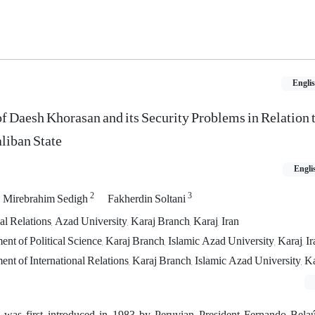
Engli
 Daesh Khorasan and its Security Problems in Relation t
liban State
Engli
2
3
Mirebrahim Sedigh
Fakherdin Soltani
al Relations, Azad University, Karaj Branch, Karaj, Iran
nt of Political Science, Karaj Branch, Islamic Azad University, Karaj, Ir
ent of International Relations, Karaj Branch, Islamic Azad University, Ka
 was first introduced in 1983 by Peruvian President Fernando Bela