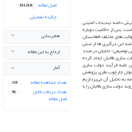
اصل مقاله
814.26 K
چکیده تفصیلی
ترش دامنه تهدیدات امنیتی
است. پس از حاکمیت دوباره
هم رسانی
های داعش بیش از ۳۰۰ مورد حمله را در ولایت‌های مختلف افغانستان
امنه این درگیری ها از شش
است. این پژوهش به روش توصیفی- تحلیلی در صدد
ارجاع به این مقاله
 سازی طالبان ایجاد کرده
ن علیه فرآیند دولت سازی
آمار
عنوان چارچوب نظری پژوهش
ه به تحلیل آن می‌پردازیم
تعداد مشاهده مقاله
218
ند دولت سازی طالبان را با
تعداد دریافت فایل
96
اصل مقاله