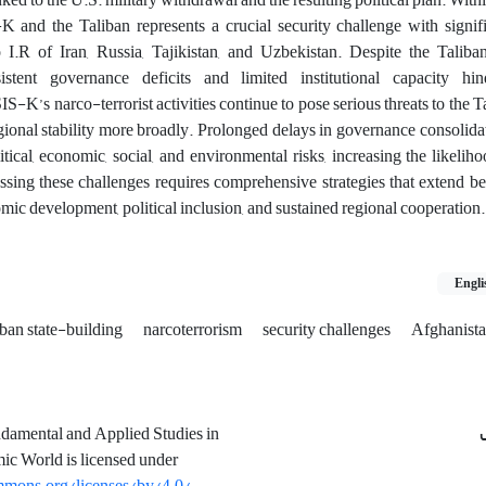
K and the Taliban represents a crucial security challenge with signif
o I.R of Iran, Russia, Tajikistan, and Uzbekistan.
Despite the Taliban
stent governance deficits and limited institutional capacity hin
SIS-K’s narco-terrorist activities continue to pose serious threats to the T
gional stability more broadly. Prolonged delays in governance consolidat
litical, economic, social, and environmental risks, increasing the likelih
essing these challenges requires comprehensive strategies that extend b
mic development, political inclusion, and sustained regional cooperation
.
Engli
iban state-building
narcoterrorism
security challenges
Afghanist
ndamental and Applied Studies in
mic World is licensed under
mmons.org/licenses/by/4.0/