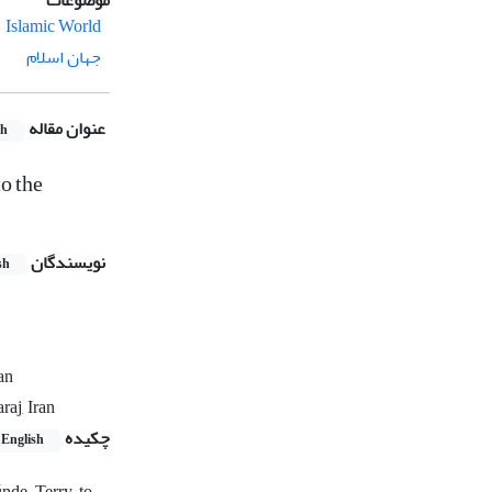
موضوعات
Islamic World
جهان اسلام
عنوان مقاله
sh
o the
نویسندگان
sh
an
raj, Iran
چکیده
English
únde Terry to