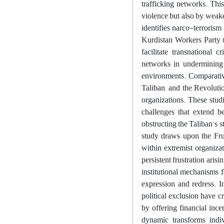
trafficking networks. Thi
violence but also by weak
identifies narco-terrorism
Kurdistan Workers Party 
facilitate transnational 
networks in undermining re
environments.
Comparativ
Taliban, and the Revolut
organizations. These studi
challenges that extend b
obstructing the Taliban’s 
study draws upon the Fru
within extremist organizat
persistent frustration ari
institutional mechanisms f
expression and redress.
I
political exclusion have c
by offering financial ince
dynamic transforms indiv