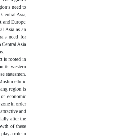
gion's need to
f Central Asia,
t, and Europe,
ral Asia as an
na’s need for
n Central Asia
ns.
t is rooted in
on its western
ese statesmen.
 Muslim ethnic
ang region is
, or economic
 zone in order
attractive and
ally after the
owth of these
 play a role in