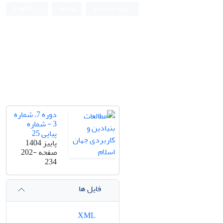
ورود به سامانه
ثبت نام
English
دوره 7، شماره
3 - شماره
پیاپی 25
پاییز 1404
صفحه
202-
234
فایل ها
XML