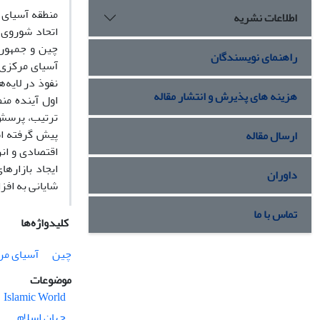
منطقه آسیای 
اطلاعات نشریه
چین و جمهوری
راهنمای نویسندگان
آسیای مرکزی 
نفوذ در لایه
هزینه های پذیرش و انتشار مقاله
اول آینده من
ترتیب، پرسش 
پیش گرفته ا
ارسال مقاله
اقتصادی و ان
ایجاد بازاره
داوران
شایانی به اف
تماس با ما
کلیدواژه‌ها
چین
آسیای مر
موضوعات
Islamic World
جهان اسلام