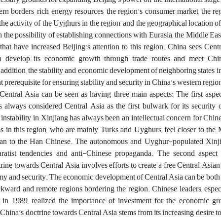
rn borders, rich energy resources, the region's consumer market, the re
 the activity of the Uyghurs in the region, and the geographical location o
the possibility of establishing connections with Eurasia, the Middle Eas
that have increased Beijing's attention to this region. China sees Cent
an develop its economic growth through trade routes and meet Chi
addition, the stability and economic development of neighboring states i
 prerequisite for ensuring stability and security in China’s western regio
Central Asia can be seen as having three main aspects: The first aspec
 always considered Central Asia as the first bulwark for its security 
f instability in Xinjiang has always been an intellectual concern for Chin
 in this region, who are mainly Turks and Uyghurs, feel closer to the
han to the Han Chinese. The autonomous and Uyghur-populated Xinji
aratist tendencies and anti-Chinese propaganda. The second aspect
rine towards Central Asia involves efforts to create a free Central Asian
y and security. The economic development of Central Asia can be both 
kward and remote regions bordering the region. Chinese leaders, especi
in 1989, realized the importance of investment for the economic gr
f China’s doctrine towards Central Asia stems from its increasing desire to