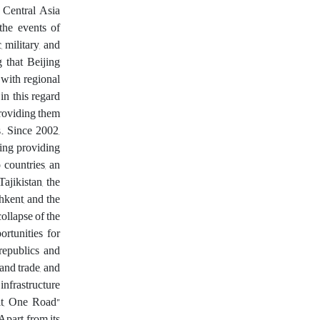
n Central Asia
the events of
 military, and
 that Beijing
 with regional
in this regard
providing them
s. Since 2002,
ding providing
 countries, an
ajikistan, the
kent, and the
ollapse of the
rtunities for
 republics and
 and trade, and
infrastructure
lt, One Road”
Apart from its