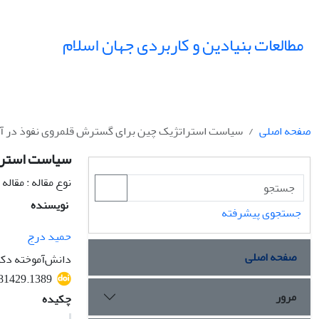
مطالعات بنیادین و کاربردی جهان اسلام
صفحه اصلی
سیاست استراتژیک چین برای گسترش قلمروی نفوذ در آس
سیاست استرات
نوع مقاله : مقال
نویسنده
جستجوی پیشرفته
حمید درج
صفحه اصلی
دانش‌‌آموخته دکت
481429.1389
مرور
چکیده