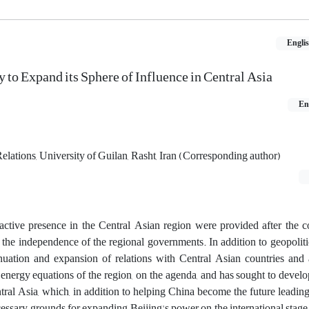
Engli
y to Expand its Sphere of Influence in Central Asia
En
Relations, University of Guilan, Rasht, Iran (Corresponding author)
ctive presence in the Central Asian region were provided after the co
the independence of the regional governments. In addition to geopoliti
nuation and expansion of relations with Central Asian countries and 
e energy equations of the region, on the agenda, and has sought to develo
tral Asia, which, in addition to helping China become the future leadin
cessary grounds for expanding Beijing's power on the international stage