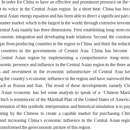
. In order for China to have an effective and prominent presence on the w
rt its voice in the Central Asian region. In a short time, China has b
tral Asian energy equation and has been able to direct a significant part o
nsumer market, which is the largest in the world, through extensive invest
ntral Asia mainly has three dimensions. First, establishing long-term en
onomic integration and developing trade relations; Second, the construc
gas from producing countries in the region to China, and third, the reducti
l countries in the governments of Central Asia. China has become
entral Asian region by implementing a comprehensive, long-term 
onomic presence and influence in the Central Asian region in the three a
ns and investment in the economic infrastructure of Central Asia h
ng the country's economic influence in the region and have narrowed the
such as Russia and Iran. The result of these developments, namely Chi
 Asian economy, has led some analysts to speak of a "Chinese Mars
which is reminiscent of the Marshall Plan of the United States of America
retation of this symbolic interpretation and historical simulation is to pay
ning by the Chinese to create a capable market for purchasing Chin
 and increasing China's economic influence in the Central Asian regi
transformed the geoeconomic picture of this region.