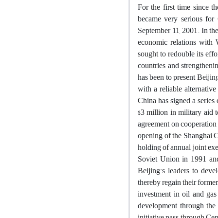
For the first time since 
became very serious for
September 11, 2001. In the 
economic relations with W
sought to redouble its eff
countries and strengthenin
has been to present Beijing
with a reliable alternativ
China has signed a series 
$3 million in military aid
agreement on cooperation i
opening of the Shanghai C
holding of annual joint exe
Soviet Union in 1991 and
Beijing’s leaders to deve
thereby regain their former
investment in oil and gas 
development through the 
initiative pass through Ce