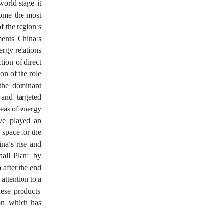
orld stage, it
ecome the most
f the region’s
ments. China’s
ergy relations
tion of direct
on of the role
 the dominant
and targeted
reas of energy
ave played an
 space for the
na's rise and
hall Plan" by
 after the end
 attention to a
ese products,
on, which has