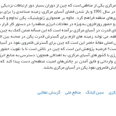
مرکزی یکی از مناطقی است که چین از دوران بسیار دور ارتباطات نزدیکی 
اتحاد شوروی در سال 1991 و باز شدن فضای آسیای مرکزی، زمینه مساعدی را ب
‌های منطقه فراهم کرد. علاوه بر همجواری ژئوپلیتیک، پکن تداوم و گ
و حضور روزافزون به ویژه در معادلات انرژی منطقه را در دستور کار قرار
‌های قدرت در آسیای مرکزی برآمده است که این مسأله ضمن کمک به چین
طقه، می تواند زمینه های لازم برای گسترش قدرت پکن در صحنه بین الم
اصلی مقالۀ حاضر این است که چین برای گسترش قلمروی نفوذ در آسیا
ست؟ فرضیه پژوهش این است که چین در تلاش است تا با تقویت حضور و
رژی با کشورهای آسیای مرکزی، به اهدافی همچون؛ دسترسی به منابع انر
ای وارداتی و فایق آمدن بر چالش‌های امنیت منطقه‌ای دست پیدا کند ک
زایش قلمروی نفوذ پکن در آسیای مرکزی بخشد.
کزی
سین کیانگ
منافع ملی
گزینش عقلایی