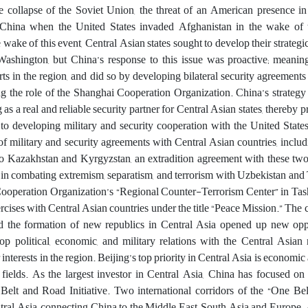
the collapse of the Soviet Union, the threat of an American presence i
 China when the United States invaded Afghanistan in the wake of 
wake of this event, Central Asian states sought to develop their strategic,
ashington, but China’s response to this issue was proactive; meaning
orts in the region, and did so by developing bilateral security agreements
g the role of the Shanghai Cooperation Organization. China’s strategy 
 as a real and reliable security partner for Central Asian states, thereby 
e to developing military and security cooperation with the United State
of military and security agreements with Central Asian countries, inclu
 to Kazakhstan and Kyrgyzstan, an extradition agreement with these two
n combating extremism, separatism, and terrorism with Uzbekistan and T
ooperation Organization’s “Regional Counter-Terrorism Center” in Tash
rcises with Central Asian countries under the title “Peace Mission.” The c
 the formation of new republics in Central Asia opened up new oppo
lop political, economic, and military relations with the Central Asian
 interests in the region. Beijing’s top priority in Central Asia is economic
fields. As the largest investor in Central Asia, China has focused on 
Belt and Road Initiative. Two international corridors of the “One Be
ntral Asia, connecting China to the Middle East, South Asia and Europe. 