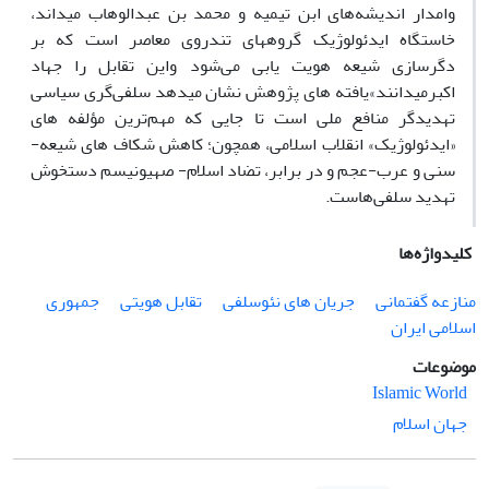
وامدار اندیشه‌های ابن تیمیه و محمد بن عبدالوهاب میداند،
خاستگاه ایدئولوژیک گروههای تندروی معاصر است که بر
دگرسازی شیعه هویت یابی می‌شود واین تقابل را جهاد
اکبرمیدانند»یافته های پژوهش نشان میدهد سلفی‌گری سیاسی
تهدیدگر منافع ملی است تا جایی که مهم‌ترین مؤلفه های
«ایدئولوژیک» انقلاب اسلامی، همچون؛ کاهش شکاف‌ های شیعه-
سنی و عرب-عجم و در برابر، تضاد اسلام- صهیونیسم دستخوش
تهدید سلفی‌هاست.
کلیدواژه‌ها
منازعه گفتمانی
جریان های نئوسلفی
تقابل هویتی
جمهوری
اسلامی ایران
موضوعات
Islamic World
جهان اسلام