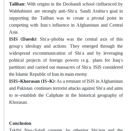
Taliban:
With origins in the Deobandi school (influenced by
Wahhabism), are strongly anti-Shi'a. Saudi Arabia's goal in
supporting the Taliban was to create a pivotal point in
competing with Iran's influence in Afghanistan and Central
Asia.
ISIS (Daesh):
Shi'a-phobia was the central axis of this
group's ideology and actions. They emerged through the
widespread excommunication of Shi'a and by leveraging
political projects of foreign powers (e.g., plans for Iraq's
partition) and carried out massacres of Shi'a. ISIS considered
the Islamic Republic of Iran its main enemy.
ISIS-Khorasan (IS-K):
As a remnant of ISIS in Afghanistan
and Pakistan, continues terrorist attacks against Shi'a and aims
to re-establish the Caliphate in the historical geography of
Khorasan.
Conclusion
Takfiri Neo-Salafi currents, by othering Shi'ism and the