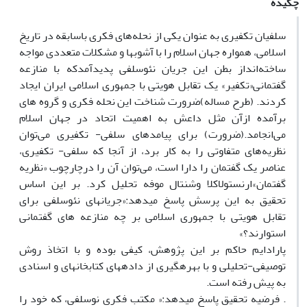
چکیده
سلفیان تکفیری به عنوان یکی از نحله‌های فکری باسابقه در تاریخ
اسلامی، همواره جهان اسلام را با آشوبها و مشکلات متعددی مواجه
ساخته‌انداز بطن این جریان نئوسلفی پدیدآمدکه با منازعه
گفتمانی«تکفیر» یک تقابل هویتی با جمهوری اسلامی ایران ایجاد
کردند. (طرح مساله)ضرورت شناخت این نحله فکری و گروه های
برآمده ازآن مثل داعش به اهمیت اتحاد در جهان اسلام
می‌انجامد.(ضرورت) برای پیامدهای سلفی- تکفیری می‌توان
نظریه‌های متفاوتی را به کار برد، از آنجا که سلفی- تکفیری،
عناصر یک گفتمان را دارا است، می‌توان آن را درچارچوب «نظریه
گفتمان»ارنستولاکلا وشنتال موفه تحلیل کرد. بر این اساس
تحقیق به این پرسش پاسخ میدهد:«جریانهای نئوسلفی برای
تقابل هویتی با جمهوری اسلامی بر چه منازعه های گفتمانی
استوارند؟»
پارادایم حاکم بر این پژوهش، کیفی بوده و با اتخاذ روش
توصیفی-تحلیلی و با بهرهگیری از دادههای کتابخانهای و اسنادی
به پیش رفته است.
. فرضیه تحقیق پاسخ میدهد:« مکتب فکری نوسلفی، که خود را