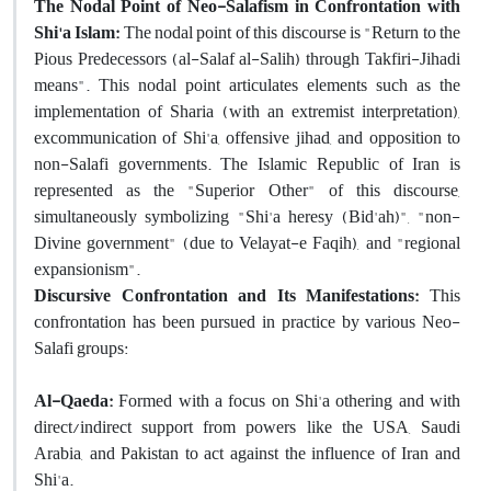
The Nodal Point of Neo-Salafism in Confrontation with
Shi'a Islam:
The nodal point of this discourse is "Return to the
Pious Predecessors (al-Salaf al-Salih) through Takfiri-Jihadi
means". This nodal point articulates elements such as the
implementation of Sharia (with an extremist interpretation),
excommunication of Shi'a, offensive jihad, and opposition to
non-Salafi governments. The Islamic Republic of Iran is
represented as the "Superior Other" of this discourse,
simultaneously symbolizing "Shi'a heresy (Bid'ah)", "non-
Divine government" (due to Velayat-e Faqih), and "regional
expansionism".
Discursive Confrontation and Its Manifestations:
This
confrontation has been pursued in practice by various Neo-
Salafi groups:
Al-Qaeda:
Formed with a focus on Shi'a othering and with
direct/indirect support from powers like the USA, Saudi
Arabia, and Pakistan to act against the influence of Iran and
Shi'a.