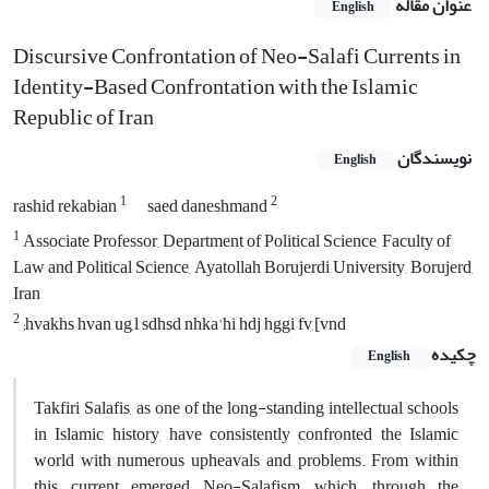
عنوان مقاله
English
Discursive Confrontation of Neo-Salafi Currents in
Identity-Based Confrontation with the Islamic
Republic of Iran
نویسندگان
English
1
2
rashid rekabian
saed daneshmand
1
Associate Professor, Department of Political Science, Faculty of
Law and Political Science, Ayatollah Borujerdi University, Borujerd,
Iran
2
;hvakhs hvan ug,l sdhsd nhka'hi hdj hggi fv,[vnd
چکیده
English
Takfiri Salafis, as one of the long-standing intellectual schools
in Islamic history, have consistently confronted the Islamic
world with numerous upheavals and problems. From within
this current emerged Neo-Salafism, which, through the