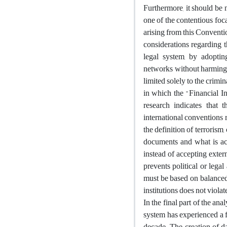
Furthermore, it should be 
one of the contentious foc
arising from this Conventio
considerations regarding t
legal system, by adoptin
networks without harming n
limited solely to the crimi
in which the "Financial In
research indicates that 
international conventions r
the definition of terrorism
documents and what is acce
instead of accepting extern
prevents political or legal
must be based on balanced i
institutions does not viola
In the final part of the ana
system has experienced a f
decade. The creation of da