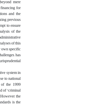
, beyond mere
 financing for
utions and the
izing previous
empt to ensure
nalysis of the
dministrative
nalyses of this
ir own specific
hallenges, has
urisprudential
ntive system in
se to national
s of the 1999
ld of “criminal
. However, the
andards is the