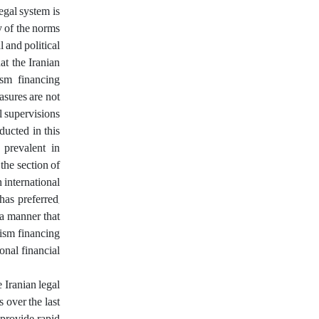
egal system is
y of the norms
l and political
at the Iranian
ism financing
asures are not
l supervisions
ducted in this
 prevalent in
the section of
 international
has preferred,
 a manner that
rism financing
onal financial
e Iranian legal
 over the last
 provide rapid