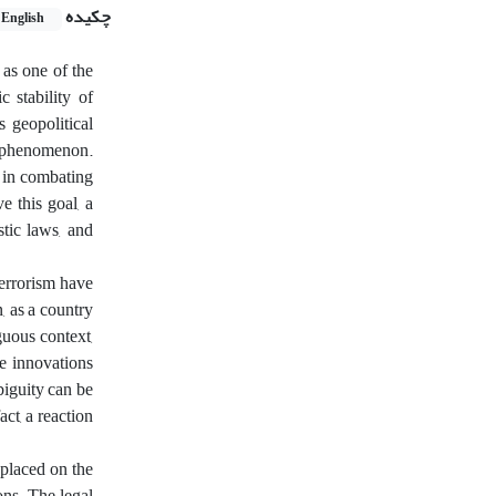
چکیده
English
as one of the
c stability of
s geopolitical
is phenomenon.
 in combating
e this goal, a
tic laws, and
terrorism have
, as a country
guous context,
ve innovations
biguity can be
act, a reaction
placed on the
ons. The legal