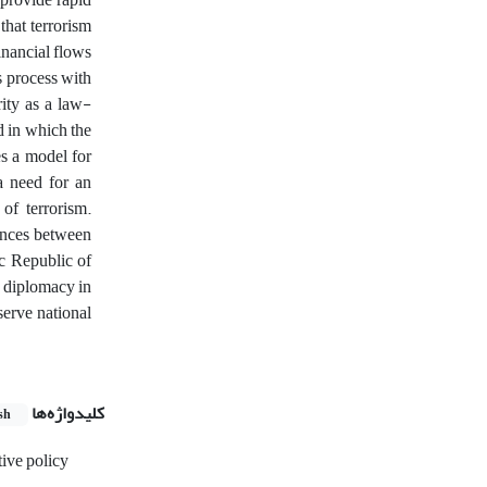
that terrorism
inancial flows
s process with
rity as a law-
d in which the
es a model for
 a need for an
of terrorism.
ences between
ic Republic of
l diplomacy in
serve national
کلیدواژه‌ها
sh
ive policy