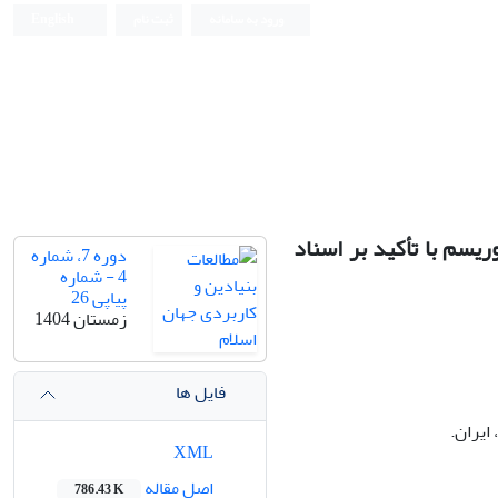
ورود به سامانه
ثبت نام
English
ریسم با تأکید بر اسناد
دوره 7، شماره
4 - شماره
پیاپی 26
زمستان 1404
فایل ها
ایران.
XML
اصل مقاله
786.43 K