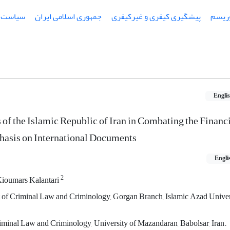
ریسم
پیشگیری کیفری و غیرکیفری
جمهوری اسلامی ایران
سیاست پ
Engli
of the Islamic Republic of Iran in Combating the Financ
hasis on International Documents
Engli
2
ioumars Kalantari
of Criminal Law and Criminology, Gorgan Branch, Islamic Azad Univer
iminal Law and Criminology, University of Mazandaran, Babolsar, Iran.