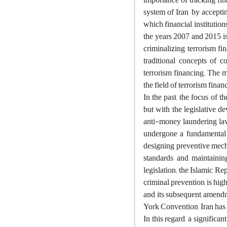
system of Iran, by accepti
which financial institution
the years 2007 and 2015 is
criminalizing terrorism fi
traditional concepts of 
terrorism financing. The m
the field of terrorism finan
In the past, the focus of 
but with the legislative d
anti-money laundering laws
undergone a fundamental 
designing preventive mecha
standards and maintaining
legislation; the Islamic R
criminal prevention is hi
and its subsequent amendm
York Convention, Iran has i
In this regard, a significan