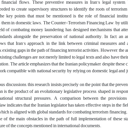
s financial flows. These preventive measures in Iran’s legal system
eeded to create supervisory structures to identify the roots of terrorism
the key points that must be mentioned is the role of financial instit
to them in domestic laws. The Counter-Terrorism Financing Law, by util
field of combating money laundering, has designed mechanisms that att
ndards alongside the preservation of national authority. In fact, an a
ws that Iran’s approach, in the link between criminal measures and a
 existing gaps in the path of financing terrorist activities. However, the a
existing challenges are not merely limited to legal texts and also have the
tion. The article emphasizes that the Iranian policymaker, despite these c
rk compatible with national security by relying on domestic legal and j
us discussions, this research insists precisely on the point that the preve
an is the product of an evolutionary legislative process, shaped in respon
national structural pressures. A comparison between the provision
 indicates that the Iranian legislator has taken effective steps in the fie
” which is aligned with global standards for combating terrorism financing
e of the main obstacles in the path of full implementation of these st
ure of the concepts mentioned in international documents.