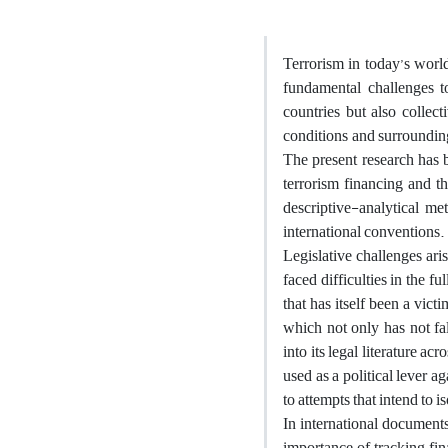
Terrorism in today’s worl
fundamental challenges to
countries but also collect
conditions and surrounding
The present research has 
terrorism financing and th
descriptive-analytical me
international conventions.
Legislative challenges ari
faced difficulties in the f
that has itself been a vic
which not only has not fal
into its legal literature a
used as a political lever ag
to attempts that intend to i
In international document
importance of tracking fina