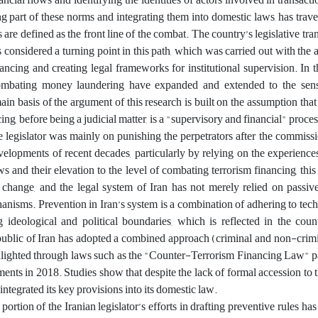
ng part of these norms and integrating them into domestic laws, has trave
s are defined as the front line of the combat. The country’s legislative tr
 considered a turning point in this path, which was carried out with the a
nancing and creating legal frameworks for institutional supervision. In t
combating money laundering have expanded and extended to the sensi
ain basis of the argument of this research is built on the assumption that
cing, before being a judicial matter, is a "supervisory and financial" proces
the legislator was mainly on punishing the perpetrators after the commissi
evelopments of recent decades, particularly by relying on the experienc
 and their elevation to the level of combating terrorism financing, thi
change, and the legal system of Iran has not merely relied on passiv
nisms. Prevention in Iran’s system is a combination of adhering to tec
 ideological and political boundaries, which is reflected in the coun
epublic of Iran has adopted a combined approach (criminal and non-crim
ghlighted through laws such as the "Counter-Terrorism Financing Law" 
ents in 2018. Studies show that despite the lack of formal accession t
ntegrated its key provisions into its domestic law.
t portion of the Iranian legislator’s efforts in drafting preventive rules h