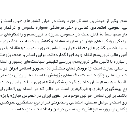
م، یکی از مهمترین مسائل مورد بحث در میان کشورهای جهان است زیر
ی، حقوقی، اقتصادی، نظامی و حتی فرهنگی همواره ملموس و اثرگذار بو
ر مهم، مسأالة قابل بحث در خصوص مبارزه با تروریسم و راهکارهای مقابل
ا یکی رویکردهای موثر در مبارزه، مقابله و کاهش تهدیدات بالقوة تروریسم
این رابطه نیز کشورهای مختلف جهان بر اساس ضرورت مبارزه و مقابله با ت
 تأمین مالی تروریسم اتخاذ و به اجرا گذارده‌اند. براین اساس، هدف پژ
مبارزه با تأمین مالی تروریسم؛ بررسی تطبیقی سیاست‌های جمهوری اسلامی
 اصلی عبارت است از: «رویکردهای پیشگیرانه جمهوری اسلامی ایران در مبا
 بین‌المللی چگونه است؟» یافته‌های پژوهش با استفاده از روش توصیفی تح
 نظریة تروریسم نشان داد رویکرد پیشگیرانة جمهوری اسلامی ایران در مبا
وع پیشگیری کیفری و غیرکیفری است در حالی که در اسناد بین‌المللی ا
اشد. بر این اساس، قوانین موجود در حقوق ایران در خصوص مبارزه با بزه ت
ی است و عوامل محیطی، اجتماعی و مدیریتی نیز از نوع پیشگیری غیرکیف
و کامل از تروریسم چالش‌های تقنینی در این رابطه ایجاد نموده است.