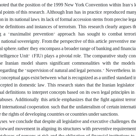
noted that the position of the 1999 New York Convention within Iran’s l
al points of this research. Although Iran has, in practice, reproduced man
n in its national laws, its lack of formal accession stems from precise lega
he definitions and instances of terrorism. This research clearly argues th
g a "maximalist prevention" approach, has sought to combat terror
ational sovereignty. From the perspective of this article, preventive me
nal sphere; rather, they encompass a broader range of banking and financia
telligence Unit" (FIU) plays a pivotal role. The comparative study con
the Iranian model shares significant commonalities with the models
egarding the "supervision of natural and legal persons." Nevertheless, in 
, conceptual gaps exist between what is recognized as a unified standard in
pted in domestic law. This research states that the Iranian legislator 
al definitions, to interpret concepts based on its own legal principles in
 abuses. Additionally, this article emphasizes that the fight against terro
nternational cooperation, such that the unilateralism of certain internati
te the rights of developing countries or countries under sanctions.
lyses, we conclude that despite all legislative and executive challenges, th
orward movement in aligning its structures with preventive requirements
tabases of persons at risk and the obligation of financial institutions to