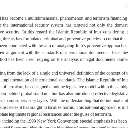
d has become a multidimensional phenomenon, and terrorism financing, 
 the international security system, has targeted not only the domesti
ive security. In this regard, the Islamic Republic of Iran, considering it
 threats, has formulated criminal and preventive policies to combat th
been conducted with the aim of analyzing Iran’s preventive approaches
eir alignment with the standards of international documents. To achiev
thod has been used, relying on the analysis of legal documents, domes
sing from the lack of a single and universal definition of the concept of 
ull implementation of international standards. The Islamic Republic of Iran
tim of terrorism, has designed a unique legislative model within this ambi
len behind global standards but has also introduced effective legislati
cross many supervisory layers. With the understanding that definitional am
ainst states, it has sought to localize norms. This national approach is, in f
solate legitimate regional resistances under the guise of terrorism.
s, including the 1999 New York Convention, special emphasis has been 
ncial flows and identifying the identities of actors involved in transacti