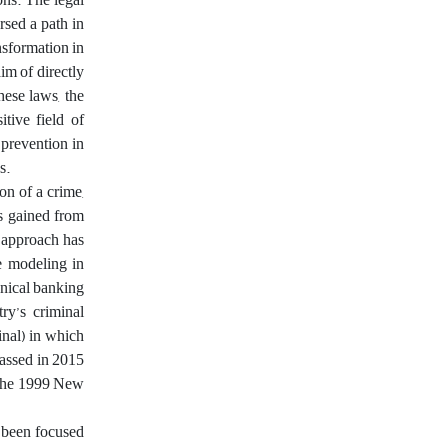
rsed a path in
ansformation in
im of directly
hese laws, the
tive field of
 prevention in
s.
on of a crime,
es gained from
s approach has
e modeling in
hnical banking
try’s criminal
inal) in which
passed in 2015
o the 1999 New
as been focused