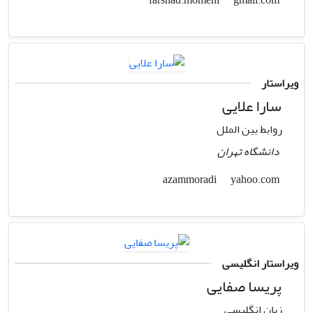
gmail.com
farshad.momeni
ویراستار
سارا علایی
روابط بین الملل
دانشگاه تهران
yahoo.com
azammoradi
ویراستار انگلیسی
پریسا صفایی
زبان انگلیسی