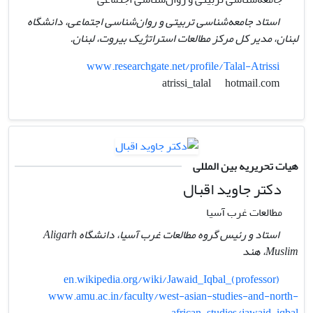
استاد جامعه‌شناسی تربیتی و روان‌شناسی اجتماعی، دانشگاه
لبنان، مدیر کل مرکز مطالعات استراتژیک بیروت، لبنان.
www.researchgate.net/profile/Talal-Atrissi
hotmail.com
atrissi_talal
هیات تحریریه بین المللی
دکتر جاوید اقبال
مطالعات غرب آسیا
استاد و رئیس گروه مطالعات غرب آسیا، دانشگاه Aligarh
Muslim، هند
en.wikipedia.org/wiki/Jawaid_Iqbal_(professor)
www.amu.ac.in/faculty/west-asian-studies-and-north-