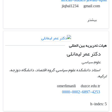
african-studies/jawaid-iqbal
gmail.com
jiqbal1234
بیشتر
هیات تحریریه بین المللی
دکتر عمر لیمانلی
علوم سیاسی
استاد دانشکده علوم سیاسی، گروه اقتصاد، دانشگاه دوزجه،
ترکیه.
duzce.edu.tr
omerlimanli
0000-0002-6897-4253
h-index:
5