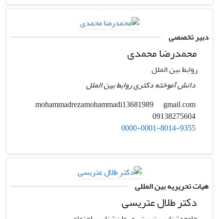
دبیر تخصصی
محمدرضا محمدی
روابط بین الملل
دانش آموخته دکتری روابط بین الملل
gmail.com
mohammadrezamohammadi13681989
09138275604
0000-0001-8014-9355
هیات تحریریه بین المللی
دکتر طلال عتریسی
جامعه‌شناسی تربیتی و روان‌شناسی اجتماعی