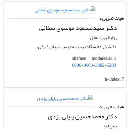
هیات تحریریه
دکتر سیدمسعود موسوی شفائی
روابط بین الملل
دانشیار دانشگاه تربیت مدرس، تهران، ایران.
modares.ac.ir
shafaee
0000-0003-3882-5203
h-index:
7
هیات تحریریه
دکتر محمدحسین پاپلی یزدی
جغرافیا