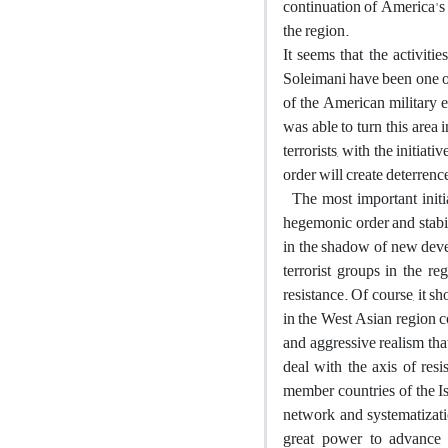
continuation of America's 
the region.
It seems that the activit
Soleimani have been one of
of the American military e
was able to turn this area 
terrorists, with the initia
order will create deterrenc
The most important initia
hegemonic order and stabili
in the shadow of new deve
terrorist groups in the re
resistance. Of course, it s
in the West Asian region c
and aggressive realism that
deal with the axis of resi
member countries of the Is
network and systematizatio
great power to advance 