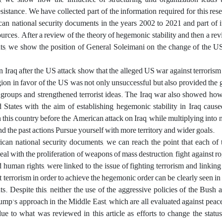
esistance. We have collected part of the information required for this res
can national security documents in the years 2002 to 2021 and part of 
ources. After a review of the theory of hegemonic stability and then a re
ts, we show the position of General Soleimani on the change of the US
in Iraq after the US attack show that the alleged US war against terrorism
region in favor of the US was not only unsuccessful but also provided the 
t groups and strengthened terrorist ideas. The Iraq war also showed ho
 States with the aim of establishing hegemonic stability in Iraq caused
n this country before the American attack on Iraq, while multiplying into 
 and the past actions Pursue yourself with more territory and wider goals.
n national security documents, we can reach the point that each of
 deal with the proliferation of weapons of mass destruction, fight against r
uman rights, were linked to the issue of fighting terrorism and linking a
st terrorism in order to achieve the hegemonic order can be clearly seen i
s. Despite this, neither the use of the aggressive policies of the Bush a
p's approach in the Middle East, which are all evaluated against peace
ue to what was reviewed in this article as efforts to change the statu