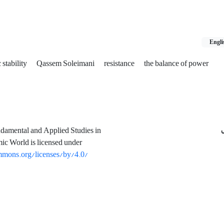
Engli
stability
Qassem Soleimani
resistance
the balance of power
ndamental and Applied Studies in
mic World is licensed under
mmons.org/licenses/by/4.0/