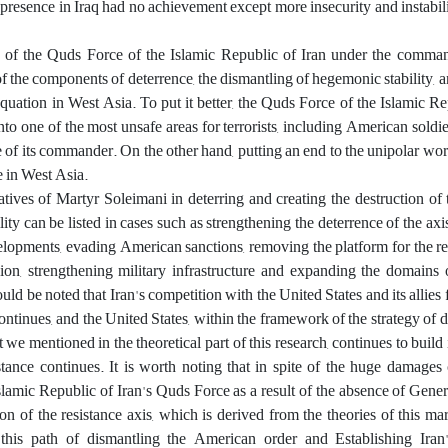
presence in Iraq had no achievement except more insecurity and instabili
ies of the Quds Force of the Islamic Republic of Iran under the comma
 the components of deterrence, the dismantling of hegemonic stability, 
quation in West Asia. To put it better, the Quds Force of the Islamic Re
into one of the most unsafe areas for terrorists, including American soldie
tive of its commander. On the other hand, putting an end to the unipolar w
e in West Asia.
tives of Martyr Soleimani in deterring and creating the destruction o
ty can be listed in cases such as strengthening the deterrence of the axis
lopments, evading American sanctions, removing the platform for the r
gion, strengthening military infrastructure and expanding the domains 
hould be noted that Iran's competition with the United States and its allie
ontinues, and the United States, within the framework of the strategy of d
 we mentioned in the theoretical part of this research, continues to build 
stance continues. It is worth noting that in spite of the huge damages
lamic Republic of Iran's Quds Force as a result of the absence of Gener
n of the resistance axis, which is derived from the theories of this marty
this path of dismantling the American order and Establishing Ira