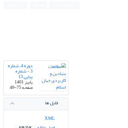
ورود به سامانه
ثبت نام
English
دوره 4، شماره
3 - شماره
پیاپی 13
پاییز 1401
صفحه
49-75
فایل ها
XML
اصل مقاله
629.35 K