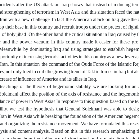
ncidents after the US attack on Iraq shows that instead of reducing terror
d strengthening of terrorism in West Asia, and this situation faced the nat
 Iran with a new challenge. In fact, the American attack on Iraq gave the 
op their base in this country and recruit troops under the pretext of fight
 of holy jihad. On the other hand, the critical situation in Iraq caused by 
and the power vacuum in this country made it easier for these grou
anwhile, by dominating Iraq and using strategies to establish hegemon
ortunity of increasing terrorist activities in this country as a new lever ag
 Iran. In this situation, the command of the Quds Force of the Islamic Rep
es, not only tried to curb the growing trend of Takfiri forces in Iraq but 
crease of influence of America and its allies in Iraq.
 teachings of the theory of hegemonic stability, we are looking for an
oleimani affect the position of the axis of resistance and the hegemoni
lance of power in West Asia? In response to this question, based on the te
lity, we test the hypothesis that General Soleimani was able to desi
Iran in West Asia while breaking the foundation of the American hegem
 and organizing the resistance movement. We have formulated this rese
sis and content analysis. Based on this, in this research, emphasizing t
, we show how the influence of structuring and organization leads