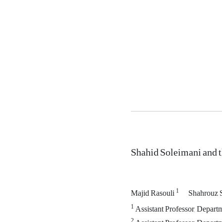
Shahid Soleimani and 
1
Majid Rasouli
Shahrouz S
1
Assistant Professor, Departm
2