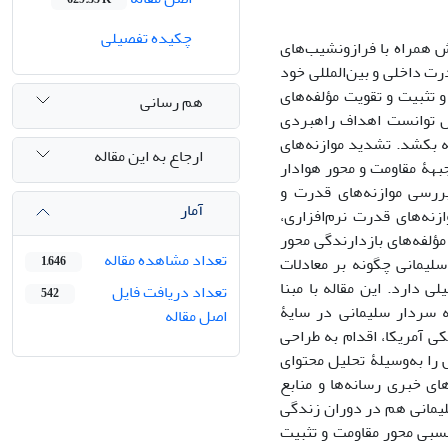
چکیده تفصیلی
ال گذشته روندی پر کشمکش همراه با فرازونشیب‌های
رت داخلی و بین‌المللی خود
 تثبیت و تقویت مؤلفه‌های
هم رسانی
یل توانست اهداف راهبردی
یه بکشد. تشدید موازنه‌های
ارجاع به این مقاله
بهۀ مقاومت و محور هوادار
ررسی موازنه‌های قدرت و
آمار
نه‌های قدرت نرم‌افزاری،
ؤلفه‌های بازدارندگی محور
تعداد مشاهده مقاله
یمانی چگونه بر معادلات
1,646
دارد. این مقاله با مبنا
تعداد دریافت فایل
542
ه سردار سلیمانی در سایۀ
اصل مقاله
 آمریکا، اقدام به طراحی
را به‌وسیلۀ تحلیل محتوای
با استفاده از گزارش‌های خبری رسانه‌ها و منابع
لیمانی هم در دوران زندگی
نسبی محور مقاومت و تثبیت