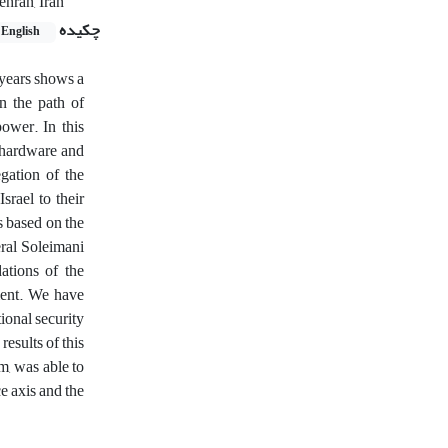
ehran, Iran
چکیده
English
 years shows a
n the path of
power. In this
s hardware and
gation of the
srael to their
s based on the
eral Soleimani
ations of the
ment. We have
ional security
esults of this
m, was able to
e axis and the