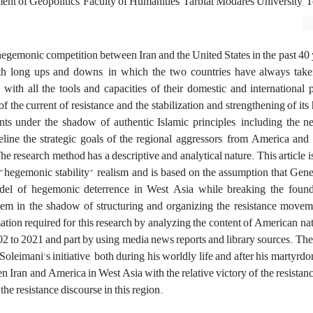
ent of Geopolitics, Faculty of Humanities, Tarbiat Modares University, T
hegemonic competition between Iran and the United States in the past 40
with long ups and downs, in which the two countries have always take
 with all the tools and capacities of their domestic and international 
f the current of resistance and the stabilization and strengthening of it
s under the shadow of authentic Islamic principles, including the ne
line the strategic goals of the regional aggressors, from America and I
he research method has a descriptive and analytical nature. This article i
 "hegemonic stability" realism and is based on the assumption that Gen
del of hegemonic deterrence in West Asia while breaking the found
m in the shadow of structuring and organizing the resistance move
mation required for this research by analyzing the content of American nat
2 to 2021 and part by using media news reports and library sources. The r
oleimani's initiative, both during his worldly life and after his martyrdo
n Iran and America in West Asia with the relative victory of the resistanc
the resistance discourse in this region.