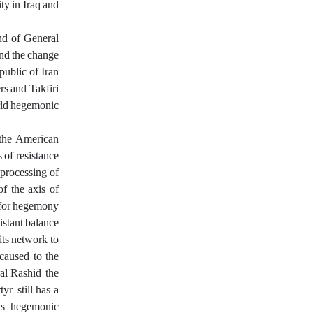
ty in Iraq and
nd of General
and the change
public of Iran
rs and Takfiri
orld hegemonic
f the American
 of resistance
eprocessing of
of the axis of
s for hegemony
istant balance
its network to
 caused to the
al Rashid, the
r, still has a
n's hegemonic