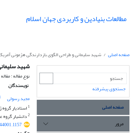
مطالعات بنیادین و کاربردی جهان اسلام
صفحه اصلی
شهید سلیمانی و طراحی الگوی بازدارندگی هژمونی آمریکا
شهید سلیمانی 
نوع مقاله : مقال
نویسندگان
جستجوی پیشرفته
1
مجید رسولی
صفحه اصلی
1
استادیار گروه ژ
2
دانشیار گروه ع
مرور
344001.1157