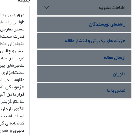
چکیده
اطلاعات نشریه
طولانی را نشا
راهنمای نویسندگان
مسیر تعارض و
قدرت سخت‌افز
هزینه های پذیرش و انتشار مقاله
متجاوزان منطق
تنش و چالش د
ارسال مقاله
غرب در سایۀ
متغیرهای پیر
سخت‌افزاری و
داوران
مقاومت در ای
هژمونیکی آمر
تماس با ما
قراردادن آمو
ساختارگزینی 
الگوی بازدار
کتابخانه‌ای 
دنیوی و هم پ