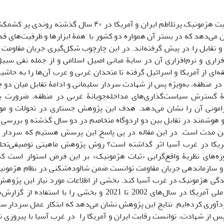
مروری بر رقابت هژمونیک پرتلاطم ایران و آمریکا در ۴۰ س
ن می‌دهد که در بستر آن همواره دو کشور با همۀ ابزارها و ظرفیت‌های قد
 تقابل را در پیش گرفته‌اند. در این چارچوب شکل‌گیری جریان مقاومت و
اری و نرم‌افزاری آن در سایۀ مبانی اصیل اسلامی و از جمله نفی سب
ه‌ای از آمریکا و اسرائیل گرفته تا متحدان غربی و عرب آن‌ها را به حاش
ر منطقه، به‌ویژه پس از شهادت سردار سلیمانی و ادامۀ تقابل میان دو ج
 گسترش سیاست‌گذاری‌های مداخله‌جویانۀ غربی در منطقه، ضرورت ب
امونی آن را نشان می‌دهد. هدف این پژوهش جستاری در تحولات و مواز
 هوشمند در تقابل بین دو اردوگاه متخاصم در دو سال گذشته و بررسی م
ن مدت است. در این مقاله در پی پاسخ این پرسش هستیم که سردار سل
یکا در غرب آسیا اثر گذاشته است؟ روش پژوهش ماهیتی توصیفی‌تحلیلی 
زه‌های نظریۀ واقع‌گرایی «ثبات هژمونیک» بر این فرض استوار است ک
و سازماندهی جریان مقاومت توانست ضمن شالوده‌شکنی در نظام هژمونیکی
ندگی هژمونیک در غرب آسیا کند. بخشی از اطلاعات مورد نیاز این پژوهش 
اسناد امنیت ملی آمریکا در سال‌های 2002 تا 2021 و بخشی را 
گردآوری کرده‌ایم. نتایج این پژوهش نشان می‌دهد که ابتکار عمل سردار س
س از شهادت، توانست رقابت ایران و آمریکا را در غرب آسیا با پیروزی 