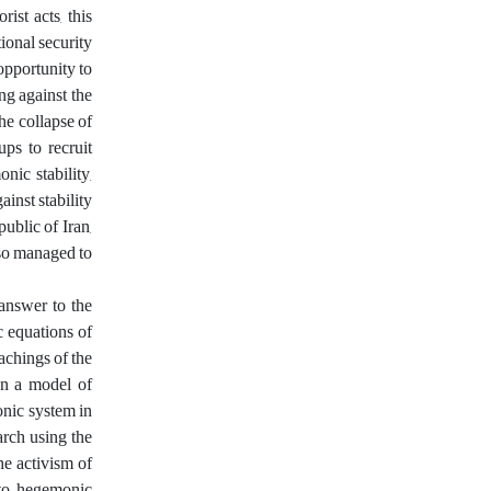
ist acts, this
ional security
opportunity to
ing against the
the collapse of
ps to recruit
ic stability,
ainst stability
ublic of Iran,
also managed to
 answer to the
c equations of
achings of the
gn a model of
onic system in
arch using the
he activism of
 to hegemonic