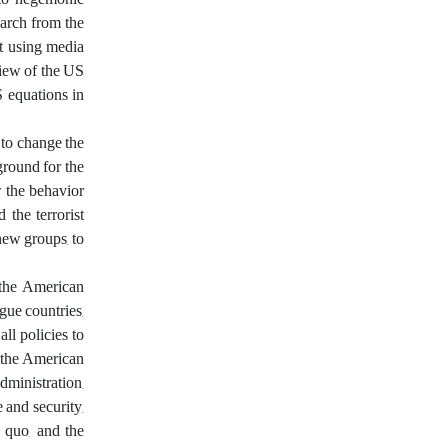
earch from the
it using media
view of the US
 equations in
 to change the
ground for the
w the behavior
 the terrorist
new groups, to
 the American
ogue countries,
ll policies to
n the American
dministration,
 and security,
s quo, and the