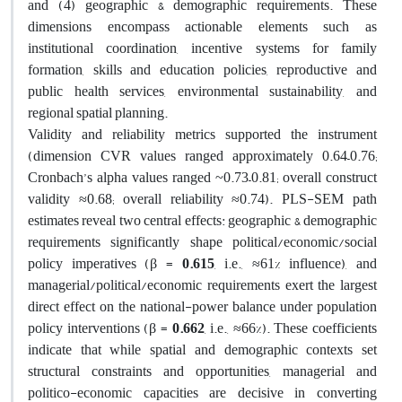
and (4) geographic & demographic requirements. These
dimensions encompass actionable elements such as
institutional coordination, incentive systems for family
formation, skills and education policies, reproductive and
public health services, environmental sustainability, and
regional spatial planning.
Validity and reliability metrics supported the instrument
(dimension CVR values ranged approximately 0.64–0.76;
Cronbach’s alpha values ranged ~0.73–0.81; overall construct
validity ≈0.68; overall reliability ≈0.74). PLS-SEM path
estimates reveal two central effects: geographic & demographic
requirements significantly shape political/economic/social
policy imperatives (β =
0.615
, i.e., ≈61% influence), and
managerial/political/economic requirements exert the largest
direct effect on the national-power balance under population
policy interventions (β =
0.662
, i.e., ≈66%). These coefficients
indicate that while spatial and demographic contexts set
structural constraints and opportunities, managerial and
politico-economic capacities are decisive in converting