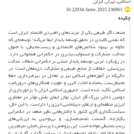
اسلامی، تهران، ایران
10.22034/fasiw.2025.236961
چکیده
صنعت گاز طبیعی یکی از مزیت‌های راهبردی اقتصاد ایران است
که نقشی کلیدی در تحقق توسعه پایدار ایفا می‌کند؛ توسعه‌ای که
علاوه بر بهبود شاخص‌های اقتصادی و زیست‌محیطی، با اصول
عدالت، مشارکت و مسئولیت‌پذیری در حکمرانی همخوانی دارد.
در رویکرد غربی، توسعه پایدار مبتنی بر حکمرانی شفاف، عدالت
بین‌نسلی، حفاظت از منابع طبیعی و مشارکت ذی‌نفعان است؛ در
حالی‌که در آموزه‌های اسلامی نیز بر تعادل در بهره‌برداری، حفظ
محیط‌زیست به‌مثابه امانت الهی، و تقویت همکاری‌های درون‌امت
اسلامی تأکید شده است. جمهوری اسلامی ایران با برخورداری از
دومین ذخایر بزرگ گاز جهان، توان ایفای نقش مؤثر در معماری
انرژی منطقه‌ای و ارتقای دیپلماسی انرژی را داراست. با این حال،
سیاست‌گذاری گازی کشور با چالش‌هایی نظیر ضعف در حکمرانی
یکپارچه، گسست تصمیم‌سازی، و بی‌توجهی به ارزیابی‌های
زیست‌محیطی مواجه است. این پژوهش با پرسش اصلی «مهم‌ترین
موانع و الزامات تحقق توسعه پایدار در سیاست‌گذاری گاز ایران با