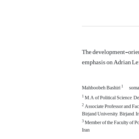
The development-orien
emphasis on Adrian Lef
1
Mahboobeh Bashiri
soma
1
M.A of Political Science, De
2
Associate Professor and Facu
Birjand University, Birjand, I
3
Member of the Faculty of Pol
Iran