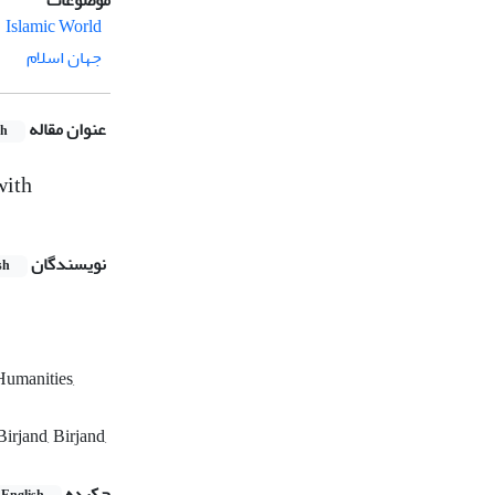
موضوعات
Islamic World
جهان اسلام
عنوان مقاله
sh
with
نویسندگان
sh
Humanities,
irjand, Birjand,
چکیده