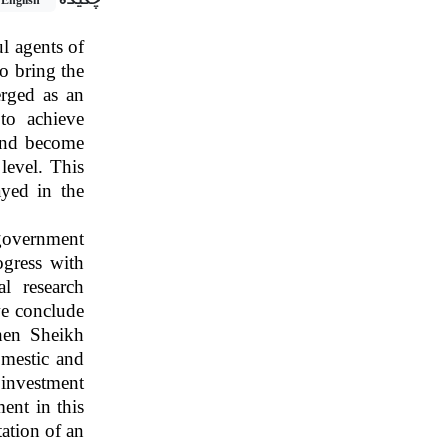
English
l agents of
o bring the
erged as an
 to achieve
 and become
level. This
ayed in the
 government
ogress with
al research
we conclude
hen Sheikh
omestic and
 investment
ent in this
ation of an