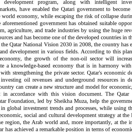
 development program, along with intelligent inve
l markets, have enabled the Qatari government to become
e world economy, while escaping the risk of collapse duri
he aforementioned government has obtained suitable opport
rism, agriculture, and trade industries by using the huge r
esources and has become one of the developed countries in t
 the Qatar National Vision 2030 in 2008, the country has 
and development in various fields. According to this pla
 economy, the growth of the non-oil sector will increa
ate a knowledge-based economy that is in harmony with
with strengthening the private sector. Qatar's economic 
n investing oil revenues and underground resources in 
 country can create a new structure and model for economic,
t in accordance with this vision document. The Qatar 
tar Foundation, led by Sheikha Muza, help the governme
ce in global investment trends and processes, while using t
 economic, social and cultural development strategy at the 
e region, the Arab world and, more importantly, at the in
atar has achieved a remarkable position in terms of economi