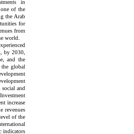
stments in
 one of the
ng the Arab
unities for
evenues from
he world.
experienced
n, by 2030,
se, and the
 the global
development
development
 social and
Investment
nt increase
he revenues
level of the
ternational
c indicators