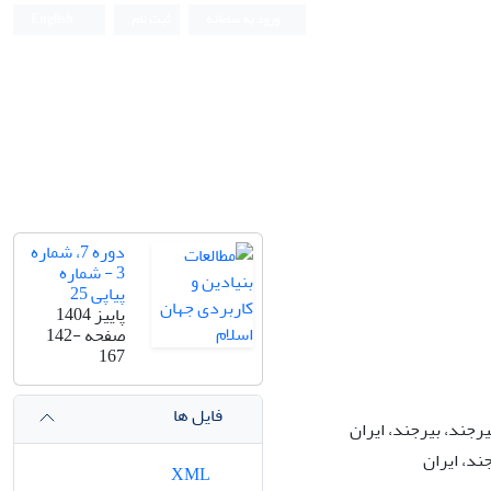
ورود به سامانه
ثبت نام
English
دوره 7، شماره
3 - شماره
پیاپی 25
پاییز 1404
صفحه
142-
167
فایل ها
رجند، بیرجند، ایران
ند، ایران
XML