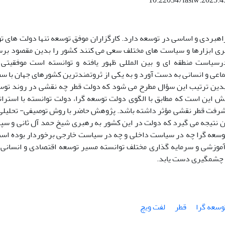
10.22034/fasiw.2025.
هبردی و اساسی در توسعه دارد. کارگزاران موفق توسعه تنها دولت های ت
گیری ابزارها و سیاست های مختلف سعی می کنند کشور را بدین مقصود برسا
رسیاست منطقه ای و بین المللی ظهور یافته و توانسته است موفقیتی
اعی و انسانی به دست آورد و به یکی از ثروتمندترین کشورهای جهان با سط
دین ترتیب این سؤال مطرح می شود که دولت قطر چه نقشی در روند تو
این است که مطابق با الگوی دولت توسعه گرا، دولت توانسته با استرات
شرفت قطر نقشی مؤثر داشته باشد. پژوهش حاضر با روش توصیفی- تحلیلی و ب
ن نتیجه می گیرد که دولت در این کشور به رهبری شیخ حمد آل ثانی و س
وسعه گرا چه در سیاست داخلی و چه در سیاست خارجی برخوردار بوده است
 آموزشی و سرمایه گذاری مختلف توانسته مسیر توسعه اقتصادی و انسانی د
چشمگیری دست یابد.
وسعه گرا
قطر
لفت ویچ