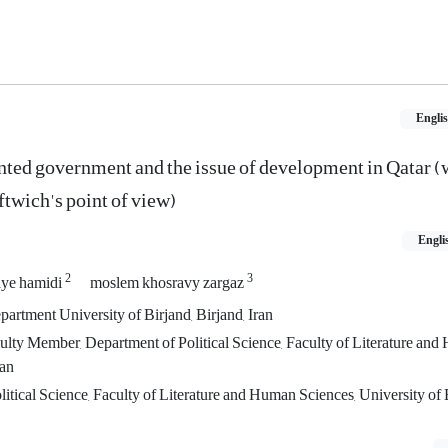
Engli
ted government and the issue of development in Qatar (
twich's point of view)
Engli
2
3
ye hamidi
moslem khosravy zargaz
partment University of Birjand, Birjand, Iran
lty Member, Department of Political Science, Faculty of Literature and 
ran
itical Science, Faculty of Literature and Human Sciences, University of B