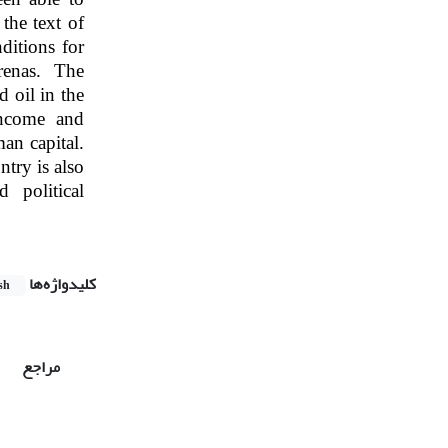
 the text of
ditions for
renas. The
d oil in the
income and
an capital.
ntry is also
 political
کلیدواژه‌ها
sh
مراجع