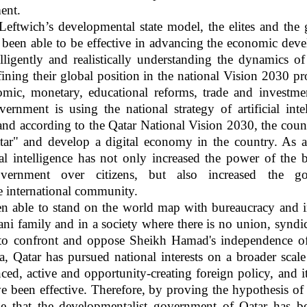
ent.
Leftwich’s developmental state model, the elites and the
 been able to be effective in advancing the economic dev
lligently and realistically understanding the dynamics of
ining their global position in the national Vision 2030 p
mic, monetary, educational reforms, trade and investmen
rnment is using the national strategy of artificial inte
and according to the Qatar National Vision 2030, the countr
r" and develop a digital economy in the country. As a 
cial intelligence has not only increased the power of the 
vernment over citizens, but also increased the go
e international community.
n able to stand on the world map with bureaucracy and in
ni family and in a society where there is no union, syndica
 to confront and oppose Sheikh Hamad's independence of
na, Qatar has pursued national interests on a broader scale
ed, active and opportunity-creating foreign policy, and its
ve been effective. Therefore, by proving the hypothesis of 
de that the developmentalist government of Qatar has b