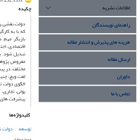
437252.1331
اطلاعات نشریه
چکیده
دولت نقشی را
راهنمای نویسندگان
که با به کار
بازیگر مهم د
هزینه های پذیرش و انتشار مقاله
اقتصادی، اجتم
تبدیل شود. ب
ارسال مقاله
مفروض پژوهش 
مختلف، در پی
لفت ویچ، چنی
داوران
الگوی دولت ت
پولی، تجاری،
تماس با ما
پیشرفت های 
کلیدواژه‌ها
توسعه
دولت ت