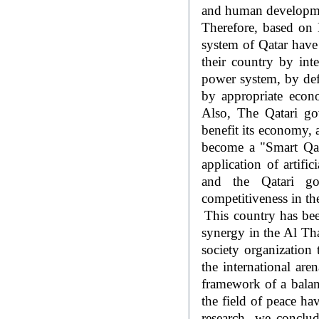
and human developm
Therefore, based on 
system of Qatar have
their country by inte
power system, by def
by appropriate econo
Also,
The Qatari gove
benefit its economy, 
become a "Smart Qata
application of artifi
and the Qatari go
competitiveness in th
This country has bee
synergy in the Al Tha
society organization
the international are
framework of a balanc
the field of peace ha
research, we conclu