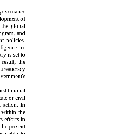
 governance
elopment of
 the global
rogram, and
t policies.
lligence to
y is set to
result, the
bureaucracy
vernment's
stitutional
te or civil
 action. In
 within the
 efforts in
the present
een able to