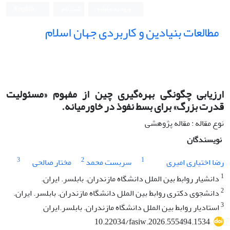
ورود به سامانه
ثبت نام
English
مطالعات بنیادین و کاربردی جهان اسلام
ارزیابی چگونگی بهره‌گیری چین از مفهوم «مسئولیت
قدرت بزرگ» برای بسط نفوذ در خاورمیانه.
نوع مقاله : مقاله پژوهشی
نویسندگان
3
2
1
رضا اختیاری امیری
سربست محمد
مختار صالحی
1
دانشیار روابط بین الملل دانشگاه مازندران. بابلسر. ایران.
2
دانشجوی دکتری روابط بین الملل دانشگاه مازندران. بابلسر. ایران.
3
استادیار روابط بین الملل دانشگاه مازندران. بابلسر.‌ایران
10.22034/fasiw.2026.555494.1534