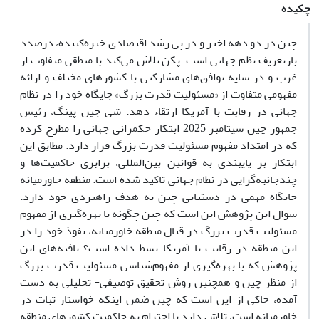
چکیده
چین در دو دهه اخیر و در پی رشد اقتصادی خیره‌کننده، درصدد
بازتعریف نظم جهانی است. پکن تلاش می‌کند با منطقی متفاوت از
غرب و در سایه توافق‌های مشارکتی با کشورهای مختلف و ارائه
مفهومی متفاوت از «مسئولیت قدرت بزرگ» جایگاه خود را در نظام
جهانی در رقابت با آمریکا ارتقاء دهد. شی ‌جین پینگ، رئیس
جمهور چین سپتامبر 2025 ابتکار حکمرانی جهانی را مطرح کرده
که در امتداد مفهوم مسئولیت قدرت بزرگ قرار دارد. مطابق این
ابتکار بر پایبندی به قوانین بین‌المللی، برابری حاکمیت‌ها و
چندجانبه‌گرایی در نظام جهانی تاکید شده است. منطقه خاورمیانه
جایگاه مهمی در دستیابی چین به هدف راهبردی خود دارد.
سوال این پژوهش این است که چین چگونه با بهره‌گیری از مفهوم
مسئولیت قدرت بزرگ در قبال منطقه خاورمیانه، نفوذ خود را در
این منطقه در رقابت با آمریکا بسط داده است؟ یافته‌های این
پژوهش که با بهره‌گیری از مفهوم‌شناسی مسئولیت قدرت بزرگ
از منظر چین و همچنین روش تحقیق توصیفی- تحلیلی به دست
آمده، حاکی از این است که چین ضمن اینکه خواستار ثبات در
خاورمیانه است، تلاش دارد با احترام به حاکمیت کشورهای منطقه