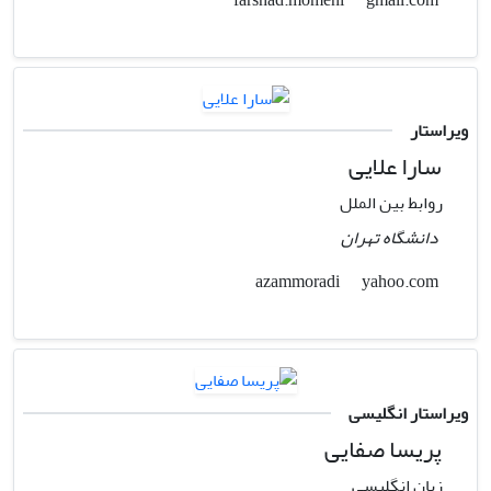
gmail.com
farshad.momeni
ویراستار
سارا علایی
روابط بین الملل
دانشگاه تهران
yahoo.com
azammoradi
ویراستار انگلیسی
پریسا صفایی
زبان انگلیسی