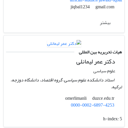
african-studies/jawaid-iqbal
gmail.com
jiqbal1234
بیشتر
هیات تحریریه بین المللی
دکتر عمر لیمانلی
علوم سیاسی
استاد دانشکده علوم سیاسی، گروه اقتصاد، دانشگاه دوزجه،
ترکیه.
duzce.edu.tr
omerlimanli
0000-0002-6897-4253
h-index:
5