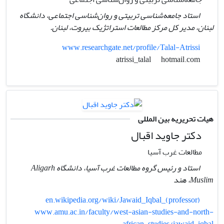
استاد جامعه‌شناسی تربیتی و روان‌شناسی اجتماعی، دانشگاه
لبنان، مدیر کل مرکز مطالعات استراتژیک بیروت، لبنان.
www.researchgate.net/profile/Talal-Atrissi
hotmail.com
atrissi_talal
هیات تحریریه بین المللی
دکتر جاوید اقبال
مطالعات غرب آسیا
استاد و رئیس گروه مطالعات غرب آسیا، دانشگاه Aligarh
Muslim، هند
en.wikipedia.org/wiki/Jawaid_Iqbal_(professor)
www.amu.ac.in/faculty/west-asian-studies-and-north-