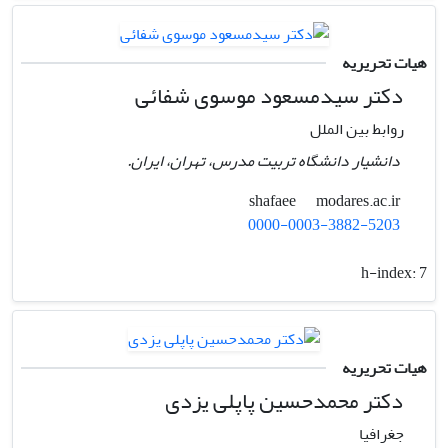
هیات تحریریه
دکتر سیدمسعود موسوی شفائی
روابط بین الملل
دانشیار دانشگاه تربیت مدرس، تهران، ایران.
modares.ac.ir
shafaee
0000-0003-3882-5203
h-index:
7
هیات تحریریه
دکتر محمدحسین پاپلی یزدی
جغرافیا