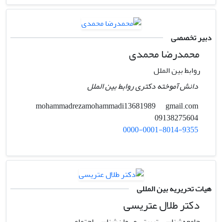
دبیر تخصصی
محمدرضا محمدی
روابط بین الملل
دانش آموخته دکتری روابط بین الملل
gmail.com
mohammadrezamohammadi13681989
09138275604
0000-0001-8014-9355
هیات تحریریه بین المللی
دکتر طلال عتریسی
جامعه‌شناسی تربیتی و روان‌شناسی اجتماعی