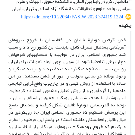
دانشیار، گروه روابط بین الملل، دانشکدۀ حقوق ، الهیات و علوم
سیاسی ، واحد علوم و تحقیقات ، دانشگاه آزاد اسلامی، تهران، ایران
https://doi.org/10.22034/FASIW.2023.374119.1224
چکیده
قدرت‌گرفتن دوبارۀ طالبان در افغانستان با خروج نیروهای
آمریکایی به‌دنبال تصرف کابل، پایتخت این کشور رخ داد و سبب
شد جمهوری اسلامی ایران در مواجهه با همسایه‎های شرقی‎اش
دچار برخی تناقض‎ها شود. از سویی، چون ابعاد تحولات برای ایران
روشن نیست، به آنچه می‎گذرد به دیدۀ تهدید و تردید می‎نگرد و
وجود توطئه در تمامی تحولات را دور از ذهن نمی‎داند. در این
مقاله با استفاده از روش کیفی و در چارچوب واقع‌گرایی تهاجمی
داده‎ها را گردآوری و از روش تحلیل مضمون استفاده کرده‌ایم.
این نوشتار با هدف شناسایی رویکرد جمهوری اسلامی ایران با
توجه به قدرت‌یابی دوبارۀ طالبان شکل گرفته و به‌دنبال پاسخ
این پرسش هستیم که جمهوری اسلامی ایران چه رویکردی در
قبال طالبان افغانستان داشته است؟ در پاسخ این فرضیه را مطرح
می‌کنیم که خروج زودهنگام نیروهای آمریکایی از افغانستان و
سقوط کابل به‌دست طالبان بار دیگر شرایط پرآشوب خاورمیانه و