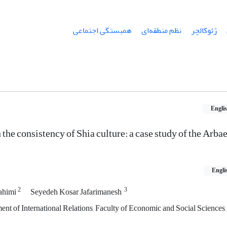
ژئوکالچر
نظم منطقه‌ای
همبستگی اجتماعی
Engli
n the consistency of Shia culture: a case study of the Arba
Engli
2
3
ahimi
Seyedeh Kosar Jafarimanesh,
ent of International Relations, Faculty of Economic and Social Sciences,