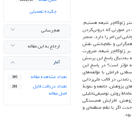
چکیده تفصیلی
ستر ژئوکالچر شیعه هستیم.
ت در صورتی که درونی‌کردن
هم رسانی
ایی این امر را دارد، عنصر
همگرایی و نظم‌بخشی نقش
ارجاع به این مقاله
ن بر ژئوکالچر شیعه، ضرورت
له به‌دنبال پاسخ این پرسش
آمار
ه مؤثر است؟ در پاسخ این
طحی فراملی با مؤلفه‌های
تعداد مشاهده مقاله
395
 تمدنی در قالب ملی‌زدایی
های پژوهش، جامعه و نمونۀ
تعداد دریافت فایل
281
به‌لحاظ روش، توصیفی‌تحلیلی
اصل مقاله
ی پژوهش، افزایش همبستگی
دت اگر با نظم منطقه‌ای و
بود.