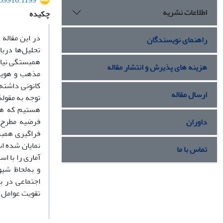
359916.1199
اطلاعات نشریه
چکیده
در این مقاله
راهنمای نویسندگان
تحلیل‌ها درب
همبستگی نیاز 
هزینه های پذیرش و انتشار مقاله
مذهب و هویت 
کانونی داشته 
ارسال مقاله
توجه به مقولۀ
هستیم که همب
فرضیه مطرح م
داوران
فراگیری همبس
نمایان شده ا
تماس با ما
آماری را با ا
و به‌لحاظ شی
اجتماعی در ب
تقویت عوامل 