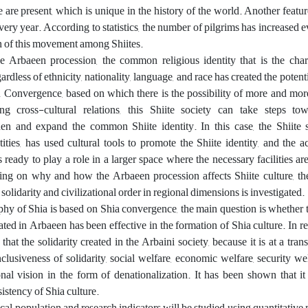
 are present, which is unique in the history of the world. Another feature
 every year. According to statistics, the number of pilgrims has increased 
n of this movement among Shiites.
 Arbaeen procession, the common religious identity that is the chara
rdless of ethnicity, nationality, language, and race has created the potenti
onvergence, based on which there is the possibility of more and more 
ng cross-cultural relations, this Shiite society can take steps tow
en and expand the common Shiite identity. In this case, the Shiite s
ities, has used cultural tools to promote the Shiite identity, and the act
 ready to play a role in a larger space where the necessary facilities are
ing on why and how the Arbaeen procession affects Shiite culture, th
 solidarity and civilizational order in regional dimensions is investigated.
hy of Shia is based on Shia convergence, the main question is whether 
reated in Arbaeen has been effective in the formation of Shia culture. In r
 that the solidarity created in the Arbaini society, because it is at a tran
lusiveness of solidarity, social welfare, economic welfare, security welf
nal vision in the form of denationalization. It has been shown that it
sistency of Shia culture.
ical population and research indicators will be studied using quantitative