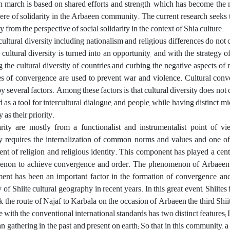
n march is based on shared efforts and strength, which has become the 
ere of solidarity in the Arbaeen community. The current research seeks 
rom the perspective of social solidarity in the context of Shia culture.
, cultural diversity including nationalism and religious differences do not 
is cultural diversity is turned into an opportunity, and with the strategy 
g the cultural diversity of countries and curbing the negative aspects of r
es of convergence are used to prevent war and violence. Cultural conv
by several factors. Among these factors is that cultural diversity does not 
sed as a tool for intercultural dialogue, and people, while having distinct mi
as their priority.
rity are mostly from a functionalist and instrumentalist point of vi
rity requires the internalization of common norms and values and one o
ment of religion and religious identity. This component has played a centr
non to achieve convergence and order. The phenomenon of Arbaeen 
nt has been an important factor in the formation of convergence and 
 of Shiite cultural geography in recent years. In this great event, Shiites
k the route of Najaf to Karbala on the occasion of Arbaeen the third Shi
with the conventional international standards has two distinct features; It
uman gathering in the past and present on earth; So that in this community, 