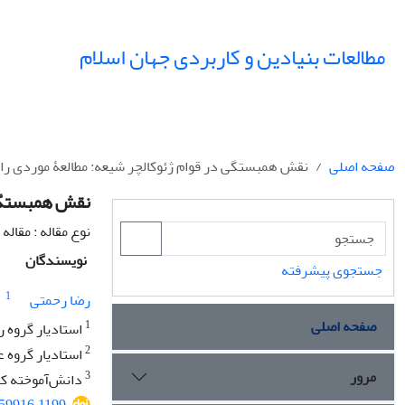
مطالعات بنیادین و کاربردی جهان اسلام
صفحه اصلی
نقش همبستگی در قوام ژئوکالچر شیعه: مطالعۀ موردی راه‌
نقش همبستگی د
نوع مقاله : مقال
نویسندگان
جستجوی پیشرفته
1
رضا رحمتی
صفحه اصلی
1
استادیار گروه ر
2
استادیار گروه ع
مرور
3
دانش‌آموخته کار