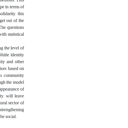
ype in terms of
lidarity, this
get out of the
 The questions
ith statistical
g the level of
hiite identity
nity and other
viors based on
his community
ough the model
sappearance of
ty. will leave
tural sector of
 strengthening
 be social.