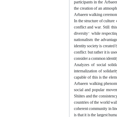
participants in the Arbaee
the creation of an atmosph
Arbaeen walking ceremony f
In the structure of culture
conflict and war. Still, th
diversity", while respectin
nationalism, the advantag
identity society is created 
conflict, but rather it is u
consider a common identity 
Analyzes of social solida
internalization of solida
capable of this is the ele
Arbaeen walking phenome
social and popular moveme
Shiites and the consistency
countries of the world wal
coherent community in line 
is that it is the largest h