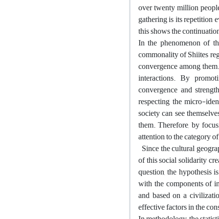
over twenty million people
gathering is its repetition
this shows the continuatio
In the phenomenon of the
commonality of Shiites rega
convergence among them. C
interactions. By promoti
convergence and strength
respecting the micro-ident
society can see themselves
them. Therefore, by focus
attention to the category of
Since the cultural geograp
of this social solidarity c
question, the hypothesis is
with the components of inc
and based on a civilizatio
effective factors in the con
In methodology, the statist