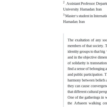
2
, Assistant Professor, Depar
University, Hamadan, Iran
3
Master's student in Internat
Hamadan, Iran
The exaltation of any soci
members of that society. 
identity groups to that big
and in the objective dimens
of solidarity is transnatio
find a sense of belonging 
and public participation. 
harmony between beliefs an
they can cause convergenc
that different cultural per
One of the gatherings in w
the Arbaeen walking cere