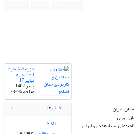
ورود به سامانه
ثبت نام
English
دوره 5، شماره
3 - شماره
پیاپی 17
پاییز 1402
صفحه
73-96
فایل ها
مدان، ایران
ن، ایران
XML
 بوعلی سینا، همدان، ایران
اصل مقاله
644.29 K