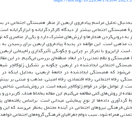
https://doi.org/10.22034/FASIW.2023.
 به‌دنبال تحلیل مراسم پیاده‌روی اربعین از منظر همبستگی اجتماعی در ب
ارۀ همبستگی اجتماعی بیشتر از دیدگاه کارکردگرایانه و ابزارگرایانه اس
به درونی‌کردن هنجارها و ارزش‌های مشترک دارد و یکی از عناصری که توان
مذهبی است. این مؤلفه در پدیدۀ پیاده‌روی اربعین برای رسیدن به 
است. ازاین‌رو با تمرکز بر چرایی و چگونگی تأثیرگذاری راه‌پیمایی اربعی
 همبستگی و نظم تمدنی را در ابعاد منطقه‌ای بررسی می‌کنیم. در این مقا
ستگی اجتماعیِ ایجاد‌شده در اربعین، چگونه بر تشکیل ژئوکالچر شیع
ی‌شود که همبستگی ایجادشده در جامعۀ اربعینی، به‌دلیل اینکه در س
تگی، رفاه اجتماعی، رفاه اقتصادی، رفاه امنیتی، مذهب و مبتنی بر بینش
ست، از عوامل مؤثر در قوام ژئوکالچر شیعه است. در روش‌شناسی، شاخص‌
ستفاده از روش‌های کمی مطالعه می‌کنیم. این مقاله به‌لحاظ هدف، کاربردی و 
وۀ گردآوری داده‌ها از نوع پیمایشی میدانی است. براساس یافته‌ها
خش فرهنگی نیروهای اجتماعی در آینده محتمل به‌نظر می‌رسد که این وح
تمدنی همراه شود، سبب دوام جغرافیای فرهنگی گروه‌های اجتماعی خواهد 