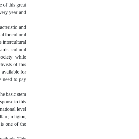
 of this great
every year, and
cteristic and
al for cultural
intercultural
ards cultural
ociety, while
ivists of this
 available for
e need to pay
the basic stem
esponse to this
snational level
are, religion,
 is one of the
 methods. This