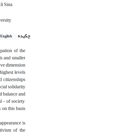
li Sina
ersity,
چکیده
English
ipation of the
ls and smaller
ctive dimension
highest levels
d citizenships
ial solidarity
nd balance and
 - of society,
 on this basis
 appearance is
tivism of the