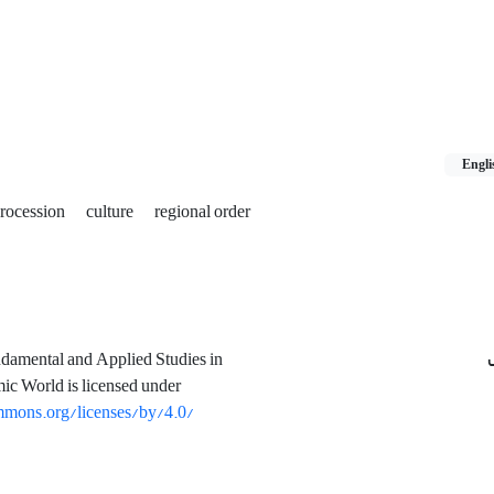
Engli
rocession
culture
regional order
ndamental and Applied Studies in
mic World is licensed under
mmons.org/licenses/by/4.0/