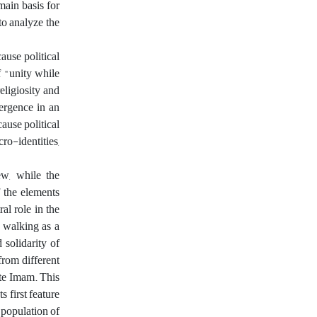
main basis for
to analyze the
cause political
of "unity while
eligiosity and
ergence in an
cause political
cro-identities,
ew, while the
f the elements
al role in the
walking as a
solidarity of
 from different
ite Imam. This
s first feature
a population of