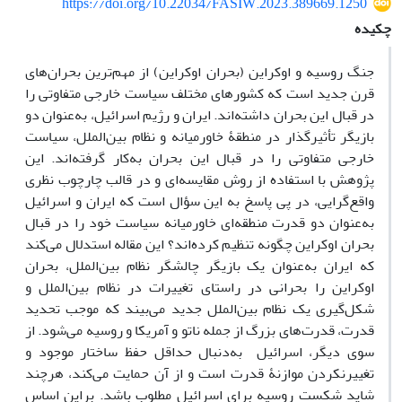
https://doi.org/10.22034/FASIW.2023.389669.1250
چکیده
جنگ روسیه و اوکراین (بحران اوکراین) از مهم‌ترین بحران‌های
قرن جدید است که کشورهای مختلف سیاست خارجی متفاوتی را
در قبال این بحران داشته‌اند. ایران و رژیم اسرائیل، به‌عنوان دو
بازیگر تأثیرگذار در منطقۀ خاورمیانه و نظام بین‌الملل، سیاست
خارجی متفاوتی را در قبال این بحران به‌کار گرفته‌‌اند. این
پژوهش با استفاده از روش مقایسه‌ای و در قالب چارچوب نظری
واقع‌گرایی، در پی پاسخ به این سؤال است که ایران و اسرائیل
به‌عنوان دو قدرت منطقه‌ای خاورمیانه سیاست خود را در قبال
بحران اوکراین چگونه تنظیم کرده‌اند؟ این مقاله استدلال می‌کند
که ایران به‌عنوان یک بازیگر چالشگر نظام بین‌الملل، بحران
اوکراین را بحرانی در راستای تغییرات در نظام بین‌الملل و
شکل‌گیری یک نظام بین‌الملل جدید می‌بیند که موجب تحدید
قدرت، قدرت‌های بزرگ از جمله ناتو و آمریکا و روسیه می‌شود. از
سوی دیگر، اسرائیل به‌دنبال حداقل حفظ ساختار موجود و
‌تغییرنکردن موازنۀ قدرت است و از آن حمایت می‌کند، هرچند
شاید شکست روسیه برای اسرائیل مطلوب باشد. براین اساس