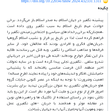
https://doi.org/10.22034/fasiw.2024.432331.1311
چکیده
پیشینه تکفیر در جهان اسلام، به صدر اسلام باز می‌گردد. برخی
حوادث مهم تاریخ اسلام به سبب تکفیر روی داده است
،همچنان‌که برخی رخداد‌های سیاسی و اجتماعی زمینه‌ی تکفیر را
فراهم کرده است لذا در تاریخ پر فراز و نشیب اسلام گروهها
،جریان‌های فکری و افرادی بود‌‌ند که مخالفان خود، از سایر
فرقه‌ها و مذاهب اسلامی را تکفیر، وبه قتل می رساندند طلایه
دار این تفکر خوارج بوده‌اند؛ البته طی دو قرن اخیر در جریانهای
تندرو سلفی – تکفیری تجلی پیدا کرده است و در سایه تحولات
اخیر منطقه، آنان فرصت مناسبی یافته‌اند که با پشتیبانی
حامیانشان ،افکار و اندیشه‌های خود را پیاده نمایند.(طرح مساله)
اهمیت وضرورت: با توجه به اینکه در عصر کنونی جنایات گروه
‌هاو جریان‌های تکفیری به عنوان بزرگترین تهدید برای بشریت
امروز فارغ از نوع دین و ملیت آنها مورد نظر است. از این رو باید
تلاش نمود در راستای استفاده از تاکتیک ها و راهبردهای نوین
در مقابله موثر و هدفمند با جریان -های تکفیری عمل
نمود.وهویت آنها وحامیان آنها را به جهانیان شناخت.