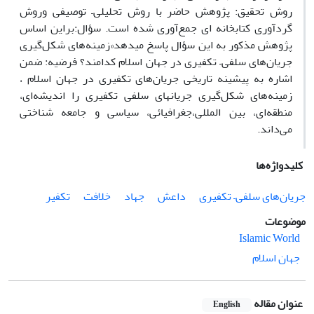
روش تحقیق: پژوهش حاضر با روش تحلیلی– توصیفی وروش
گردآوری کتابخانه ای جمع‌آوری شده است. سؤال:براین اساس
پژوهش مذکور به این سؤال پاسخ میدهد«زمینه‌های شکل‌گیری
جریان‌های سلفی– تکفیری در جهان اسلام کدامند؟ فرضیه: ضمن
اشاره به پیشینه تاریخی جریان‌های تکفیری در جهان اسلام ،
زمینه‌های شکل‌گیری جریانهای سلفی تکفیری را اندیشه‌ای،
منطقه‌ای، بین المللی،جغرافیائی، سیاسی و جامعه شناختی
می‌داند.
کلیدواژه‌ها
جریان‌های سلفی– تکفیری
داعش
جهاد
خلافت
تکفیر
موضوعات
Islamic World
جهان اسلام
عنوان مقاله
English